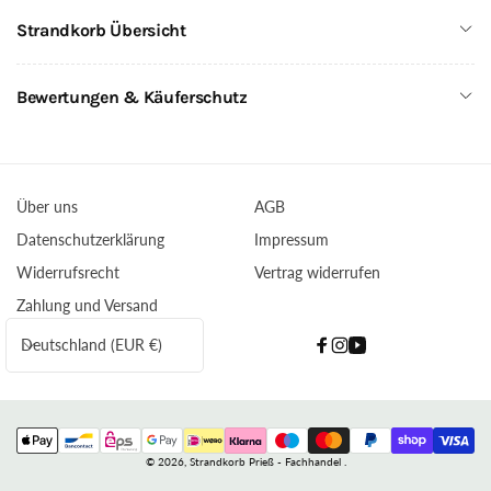
Strandkorb Übersicht
Bewertungen & Käuferschutz
Über uns
AGB
Datenschutzerklärung
Impressum
Widerrufsrecht
Vertrag widerrufen
Zahlung und Versand
L
Deutschland (EUR €)
Facebook
Instagram
YouTube
a
n
d
Zahlungsmethoden
/
© 2026,
Strandkorb Prieß - Fachhandel
.
R