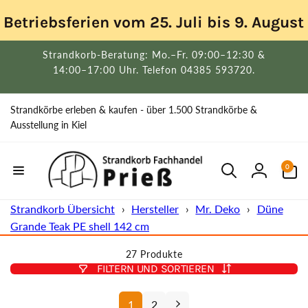
Direkt
zum
Betriebsferien vom 25. Juli bis 9. Augus
Inhalt
Strandkorb-Beratung: Mo.–Fr. 09:00–12:30 &
14:00–17:00 Uhr. Telefon 04385 593720.
Strandkörbe erleben & kaufen - über 1.500 Strandkörbe &
Ausstellung in Kiel
0
0
Artikel
Einloggen
Strandkorb Übersicht
›
Hersteller
›
Mr. Deko
›
Düne
Grande Teak PE shell 142 cm
27 Produkte
FILTERN UND SORTIEREN
1
2