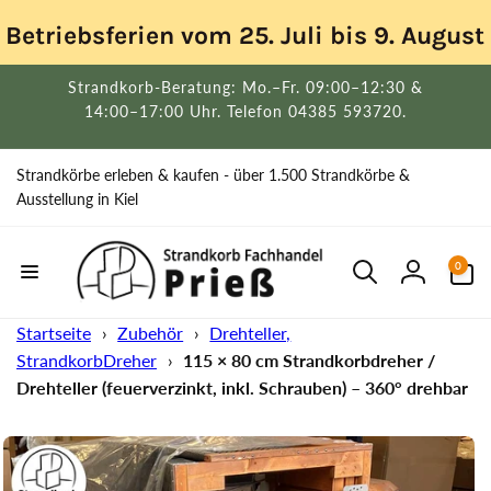
Direkt
zum
Betriebsferien vom 25. Juli bis 9. Augus
Inhalt
Strandkorb-Beratung: Mo.–Fr. 09:00–12:30 &
14:00–17:00 Uhr. Telefon 04385 593720.
Strandkörbe erleben & kaufen - über 1.500 Strandkörbe &
Ausstellung in Kiel
0
0
Artikel
Einloggen
Startseite
›
Zubehör
›
Drehteller,
StrandkorbDreher
›
115 × 80 cm Strandkorbdreher /
Drehteller (feuerverzinkt, inkl. Schrauben) – 360° drehbar
uktinformationen
ngen