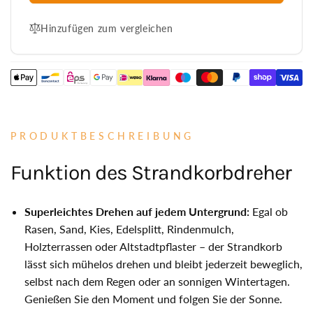
für
×
115
80
Hinzufügen zum vergleichen
×
cm
80
Strandkorbdreher
cm
/
Strandkorbdreher
Drehteller
/
(feuerverzinkt,
Drehteller
inkl.
(feuerverzinkt,
Schrauben)
inkl.
PRODUKTBESCHREIBUNG
–
Schrauben)
360°
–
Funktion des Strandkorbdreher
drehbar
360°
drehbar
Superleichtes Drehen auf jedem Untergrund:
Egal ob
Rasen, Sand, Kies, Edelsplitt, Rindenmulch,
Holzterrassen oder Altstadtpflaster – der Strandkorb
lässt sich mühelos drehen und bleibt jederzeit beweglich,
selbst nach dem Regen oder an sonnigen Wintertagen.
Genießen Sie den Moment und folgen Sie der Sonne.