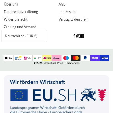
Über uns
AGB
Datenschutzerklärung
Impressum
Widerrufsrecht
Vertrag widerrufen
Zahlung und Versand
L
Deutschland (EUR €)
Facebook
Instagram
YouTube
a
n
d
Zahlungsmethoden
/
© 2026,
Strandkorb Prieß - Fachhandel
.
R
e
g
i
o
n