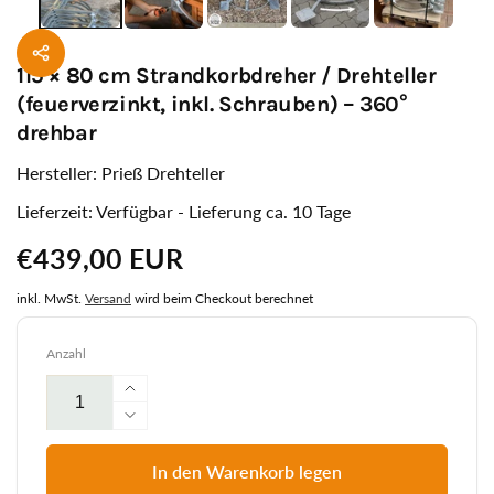
115 × 80 cm Strandkorbdreher / Drehteller
(feuerverzinkt, inkl. Schrauben) – 360°
drehbar
Hersteller: Prieß Drehteller
Lieferzeit: Verfügbar - Lieferung ca. 10 Tage
Normaler
€439,00 EUR
Preis
inkl. MwSt.
Versand
wird beim Checkout berechnet
Anzahl
Erhöhe
die
Verringere
Menge
die
für
Menge
In den Warenkorb legen
115