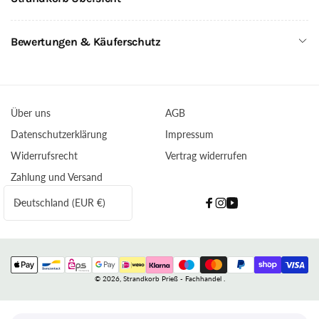
Bewertungen & Käuferschutz
Über uns
AGB
Datenschutzerklärung
Impressum
Widerrufsrecht
Vertrag widerrufen
Zahlung und Versand
L
Deutschland (EUR €)
Facebook
Instagram
YouTube
a
n
d
Zahlungsmethoden
/
© 2026,
Strandkorb Prieß - Fachhandel
.
R
e