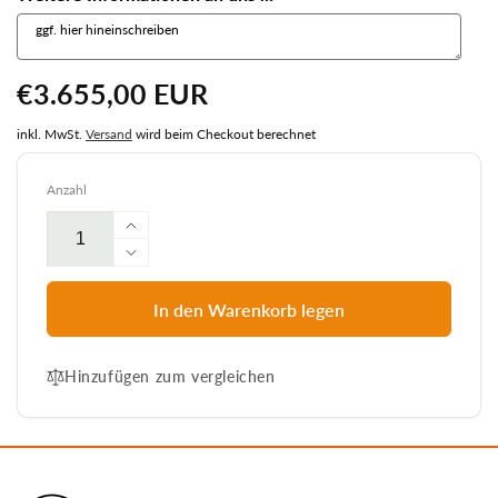
Normaler
€3.655,00 EUR
Preis
inkl. MwSt.
Versand
wird beim Checkout berechnet
Anzahl
Erhöhe
die
Verringere
Menge
die
für
Menge
In den Warenkorb legen
7058b
für
Strandkorb
7058b
Prieß
Hinzufügen zum vergleichen
Strandkorb
Modell
Prieß
Meister,
Modell
Foto
Meister,
zeigt
Foto
Iroko
zeigt