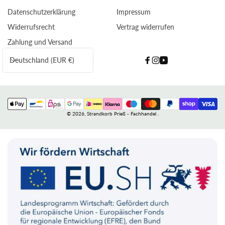
Datenschutzerklärung
Impressum
Widerrufsrecht
Vertrag widerrufen
Zahlung und Versand
L
Deutschland (EUR €)
Facebook
Instagram
YouTube
a
n
d
Zahlungsmethoden
/
© 2026,
Strandkorb Prieß - Fachhandel
.
R
e
g
i
o
n