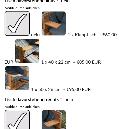
Tisch davorstehend links
nein
Wähle durch anklicken.
nein
1 x Klapptisch
+
€60,00
EUR
1 x 40 x 22 cm
+
€85,00 EUR
1 x 50 x 26 cm
+
€95,00 EUR
Tisch davorstehend rechts
nein
Wähle durch anklicken.