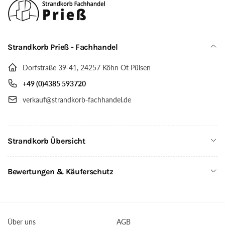
Holz,
Iroko
PE
Holz,
Geflecht
PE
cappuccino,
Geflecht
Strandkorb Prieß - Fachhandel
Größe
cappuccino,
wählbar,
Größe
Dorfstraße 39-41, 24257 Köhn Ot Pülsen
Stoffdessin
wählbar,
wie
Stoffdessin
+49 (0)4385 593720
abgebildet
wie
verkauf@strandkorb-fachhandel.de
abgebildet
Strandkorb Übersicht
Bewertungen & Käuferschutz
Über uns
AGB