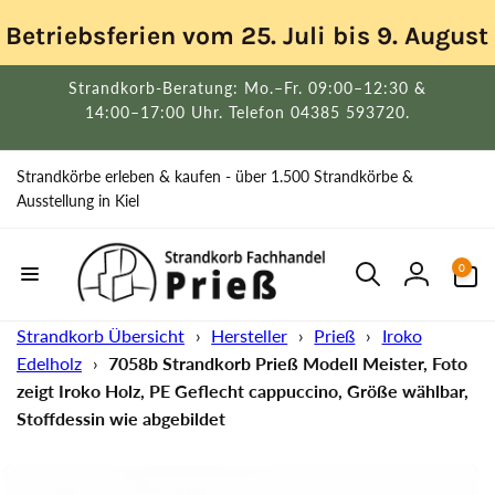
Direkt
zum
Betriebsferien vom 25. Juli bis 9. Augus
Inhalt
Strandkorb-Beratung: Mo.–Fr. 09:00–12:30 &
14:00–17:00 Uhr. Telefon 04385 593720.
Strandkörbe erleben & kaufen - über 1.500 Strandkörbe &
Ausstellung in Kiel
0
0
Artikel
Einloggen
Strandkorb Übersicht
›
Hersteller
›
Prieß
›
Iroko
Edelholz
›
7058b Strandkorb Prieß Modell Meister, Foto
zeigt Iroko Holz, PE Geflecht cappuccino, Größe wählbar,
Stoffdessin wie abgebildet
uktinformationen
ngen