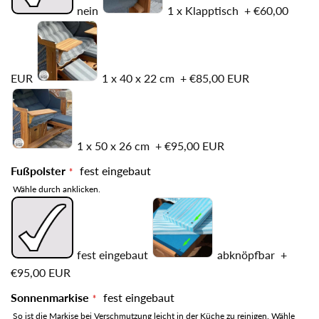
nein
1 x Klapptisch
+
€60,00
EUR
1 x 40 x 22 cm
+
€85,00 EUR
1 x 50 x 26 cm
+
€95,00 EUR
Fußpolster
fest eingebaut
Wähle durch anklicken.
fest eingebaut
abknöpfbar
+
€95,00 EUR
Sonnenmarkise
fest eingebaut
So ist die Markise bei Verschmutzung leicht in der Küche zu reinigen. Wähle