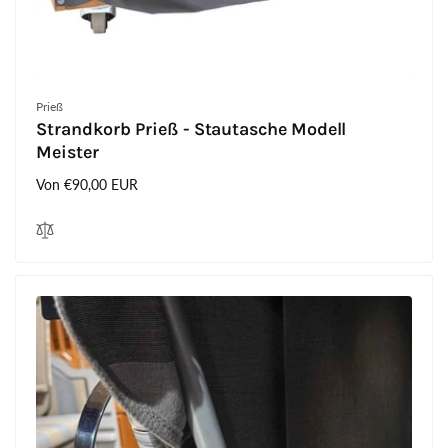
Anbieter:
Prieß
Strandkorb Prieß - Stautasche Modell
Meister
Normaler
Von €90,00 EUR
Preis