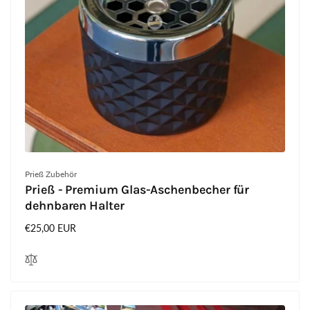
Anbieter:
Prieß Zubehör
Prieß - Premium Glas-Aschenbecher für
dehnbaren Halter
Normaler
€25,00 EUR
Preis