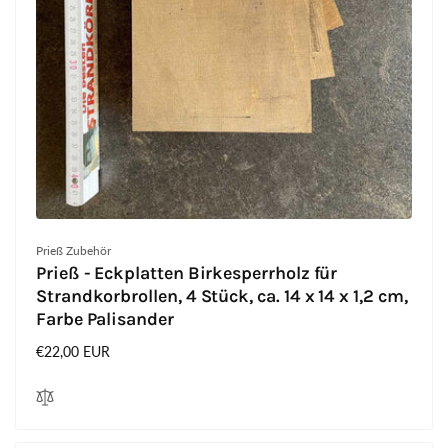
Anbieter:
Prieß Zubehör
Prieß - Eckplatten Birkesperrholz für
Strandkorbrollen, 4 Stück, ca. 14 x 14 x 1,2 cm,
Farbe Palisander
Normaler
€22,00 EUR
Preis