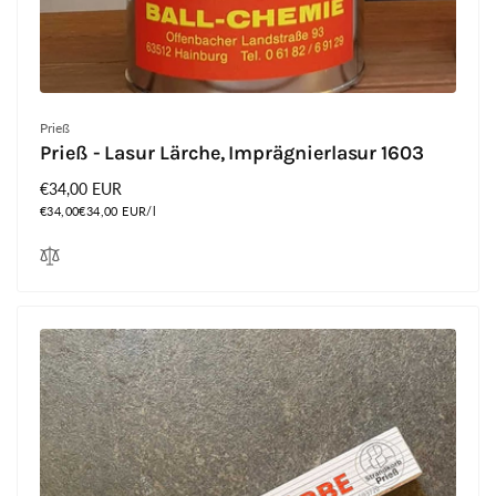
Anbieter:
Prieß
Prieß - Lasur Lärche, Imprägnierlasur 1603
Normaler
€34,00 EUR
Grundpreis
Preis
€34,00
€34,00 EUR/l