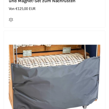
und Magnet-Set zum Nachrüsten
Normaler
Von €125,00 EUR
Preis