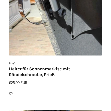
Anbieter:
Prieß
Halter für Sonnenmarkise mit
Rändelschraube, Prieß
Normaler
€25,00 EUR
Preis