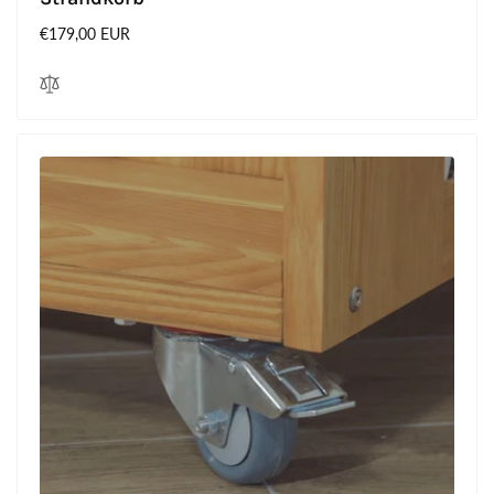
Normaler
€179,00 EUR
Preis