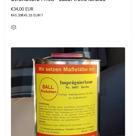
Normaler
€34,00 EUR
Grundpreis
Preis
€45,33
€45,33 EUR/l