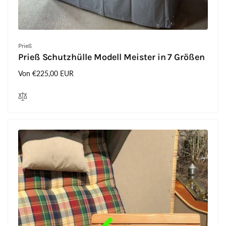
Anbieter:
Prieß
Prieß Schutzhülle Modell Meister in 7 Größen
Normaler
Von €225,00 EUR
Preis