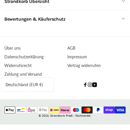
Strandkorb Übersicht
Bewertungen & Käuferschutz
Über uns
AGB
Datenschutzerklärung
Impressum
Widerrufsrecht
Vertrag widerrufen
Zahlung und Versand
L
Deutschland (EUR €)
Facebook
Instagram
YouTube
a
n
d
Zahlungsmethoden
/
© 2026,
Strandkorb Prieß - Fachhandel
.
R
e