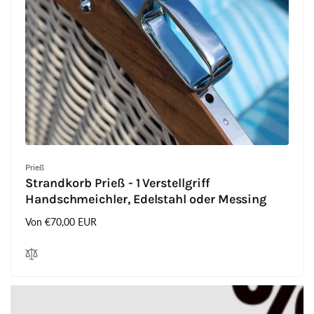
Anbieter:
Prieß
Strandkorb Prieß - 1 Verstellgriff
Handschmeichler, Edelstahl oder Messing
Normaler
Von €70,00 EUR
Preis