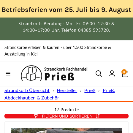
Direkt
zum
Betriebsferien vom 25. Juli bis 9. Augus
Inhalt
Strandkorb-Beratung: Mo.–Fr. 09:00–12:30 &
14:00–17:00 Uhr. Telefon 04385 593720.
Strandkörbe erleben & kaufen - über 1.500 Strandkörbe &
Ausstellung in Kiel
0
0
Artikel
Einloggen
Strandkorb Übersicht
›
Hersteller
›
Prieß
›
Prieß:
Abdeckhauben & Zubehör
17 Produkte
FILTERN UND SORTIEREN