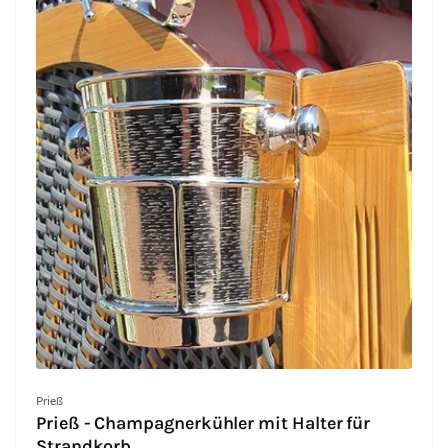
Anbieter:
Prieß
Prieß - Champagnerkühler mit Halter für
Strandkorb