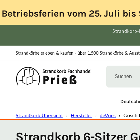
Direkt
zum
Betriebsferien vom 25. Juli bi
Inhalt
Strandkorb-
Strandkörbe erleben & kaufen - über 1.500 Strandkörbe & Ausste
% Ausstellung
Strandkorb Übersicht
Deutsche
Strandkorb Übersicht
›
Hersteller
›
deVries
›
Gosch 
Strandkorb 6-Sitzer G