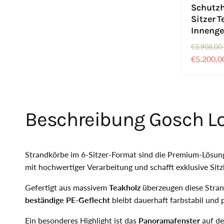
Schutzh
Sitzer T
Innenge
€5.908,00
N
V
€5.200,0
o
e
r
r
m
k
a
a
l
u
Beschreibung Gosch L
e
f
r
s
P
p
Strandkörbe im 6-Sitzer-Format sind die Premium-Lösun
r
r
mit hochwertiger Verarbeitung und schafft exklusive Sitz
e
e
i
i
Gefertigt aus massivem
Teakholz
überzeugen diese Stran
s
s
beständige PE-Geflecht
bleibt dauerhaft farbstabil und p
Ein besonderes Highlight ist das
Panoramafenster
auf de