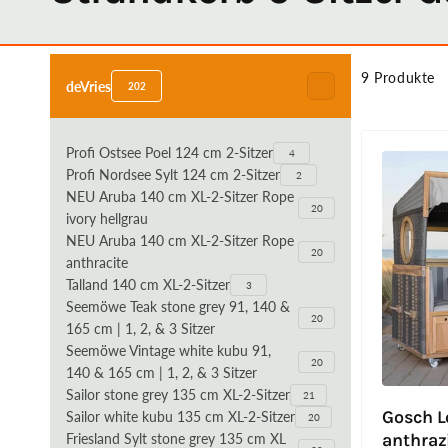
Zum
Produktraster
9 Produkte
springen
deVries
202
Profi Ostsee Poel 124 cm 2-Sitzer
4
Profi Nordsee Sylt 124 cm 2-Sitzer
2
NEU Aruba 140 cm XL-2-Sitzer Rope
20
ivory hellgrau
NEU Aruba 140 cm XL-2-Sitzer Rope
20
anthracite
Talland 140 cm XL-2-Sitzer
3
Seemöwe Teak stone grey 91, 140 &
20
165 cm | 1, 2, & 3 Sitzer
Seemöwe Vintage white kubu 91,
20
140 & 165 cm | 1, 2, & 3 Sitzer
Sailor stone grey 135 cm XL-2-Sitzer
21
Gosch L
Sailor white kubu 135 cm XL-2-Sitzer
20
anthraz
Friesland Sylt stone grey 135 cm XL