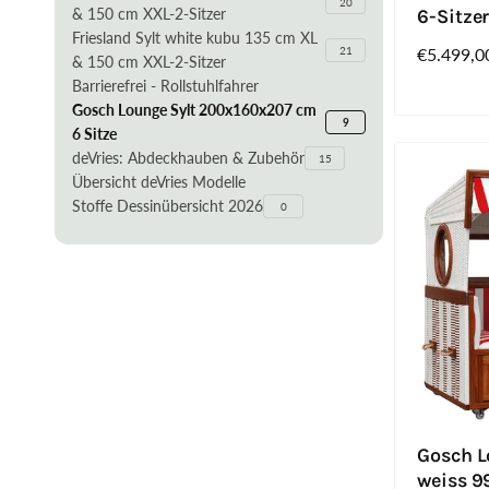
20
& 150 cm XXL-2-Sitzer
6-Sitzer
Friesland Sylt white kubu 135 cm XL
21
Normaler
€5.499,0
& 150 cm XXL-2-Sitzer
Preis
Barrierefrei - Rollstuhlfahrer
Gosch Lounge Sylt 200x160x207 cm
9
6 Sitze
deVries: Abdeckhauben & Zubehör
15
Übersicht deVries Modelle
Stoffe Dessinübersicht 2026
0
Gosch L
weiss 9