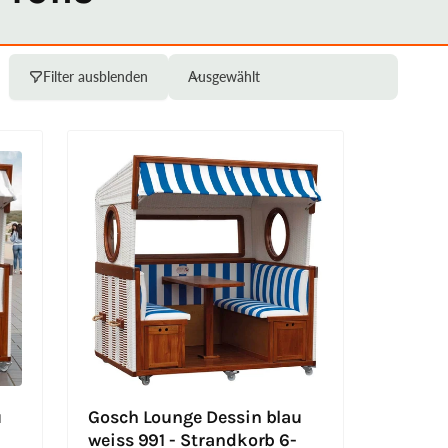
Filter ausblenden
Ausgewählt
S
o
r
t
i
e
r
e
n
n
a
c
h
:
u
Gosch Lounge Dessin blau
-
weiss 991 - Strandkorb 6-