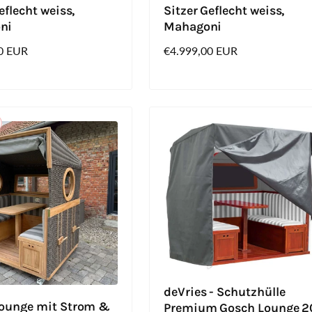
eflecht weiss,
Sitzer Geflecht weiss,
ni
Mahagoni
0 EUR
Normaler
€4.999,00 EUR
Preis
deVries - Schutzhülle
ounge mit Strom &
Premium Gosch Lounge 2