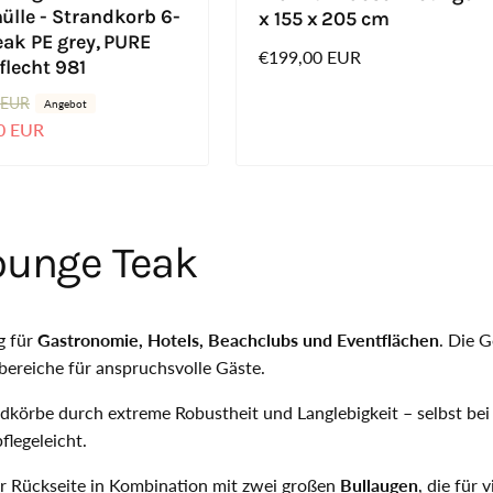
ülle - Strandkorb 6-
x 155 x 205 cm
eak PE grey, PURE
Normaler
€199,00 EUR
flecht 981
Preis
 EUR
Angebot
0 EUR
ounge Teak
g für
Gastronomie, Hotels, Beachclubs und Eventflächen
. Die 
bereiche für anspruchsvolle Gäste.
dkörbe durch extreme Robustheit und Langlebigkeit – selbst be
flegeleicht.
r Rückseite in Kombination mit zwei großen
Bullaugen
, die für