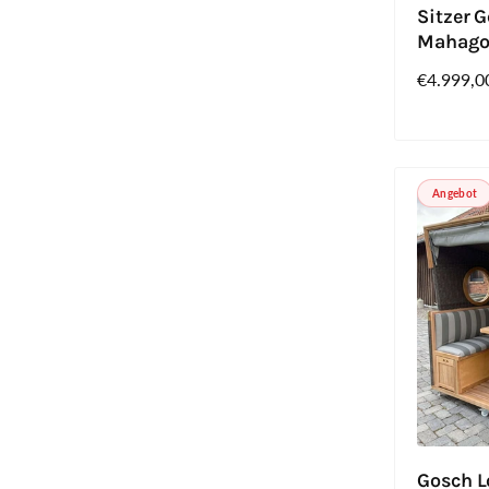
Sitzer G
Mahago
Normaler
€4.999,0
Preis
Angebot
Gosch L