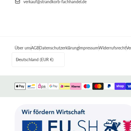
verkauf@strandkorb-fachhandel.de
Über uns
AGB
Datenschutzerklärung
Impressum
Widerrufsrecht
Ve
L
Deutschland (EUR €)
a
n
d
/
Zahlungsmethoden
R
e
g
i
o