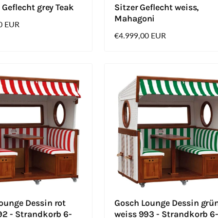
 Geflecht grey Teak
Sitzer Geflecht weiss,
Mahagoni
0 EUR
Normaler
€4.999,00 EUR
Preis
ounge Dessin rot
Gosch Lounge Dessin grü
92 - Strandkorb 6-
weiss 993 - Strandkorb 6