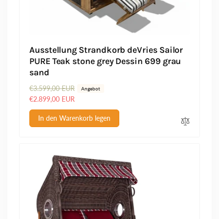
Ausstellung Strandkorb deVries Sailor
PURE Teak stone grey Dessin 699 grau
sand
N
€3.599,00 EUR
V
Angebot
o
e
€2.899,00 EUR
r
r
In den Warenkorb legen
m
k
a
a
l
u
e
f
r
s
P
p
r
r
e
e
i
i
s
s