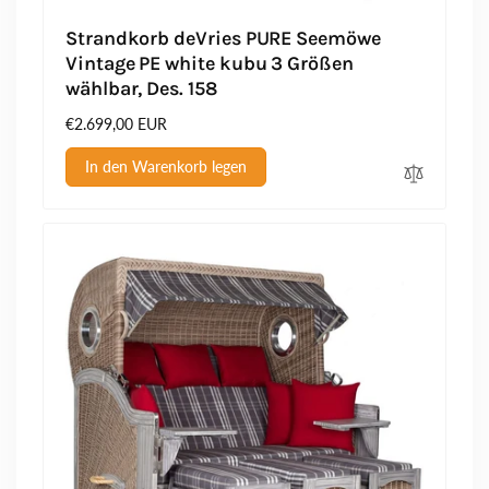
Strandkorb deVries PURE Seemöwe
Vintage PE white kubu 3 Größen
wählbar, Des. 158
Normaler
€2.699,00 EUR
Preis
In den Warenkorb legen