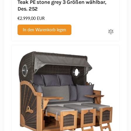
Teak PE stone grey 3 Größen wählbar,
Des. 252
Normaler
€2.999,00 EUR
Preis
In den Warenkorb legen