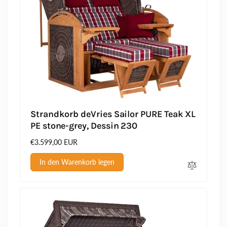
Strandkorb deVries Sailor PURE Teak XL
PE stone-grey, Dessin 230
Normaler
€3.599,00 EUR
Preis
In den Warenkorb legen