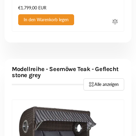
Normaler
€1.799,00 EUR
Preis
In den Warenkorb legen
Modellreihe - Seemöwe Teak - Geflecht
stone grey
Alle anzeigen