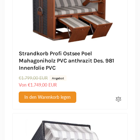
Strandkorb Profi Ostsee Poel
Mahagoniholz PVC anthrazit Des. 981
Innenfolie PVC
N
€1.799,00 EUR
V
Angebot
o
e
Von €1.749,00 EUR
r
r
In den Warenkorb legen
m
k
a
a
l
u
e
f
r
s
P
p
r
r