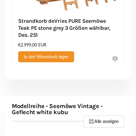
Strandkorb deVries PURE Seemöwe
Teak PE stone grey 3 Größen wählbar,
Des. 251
Normaler
€2.999,00 EUR
Preis
In den Warenkorb legen
Modellreihe - Seemöwe Vintage -
Geflecht white kubu
Alle anzeigen