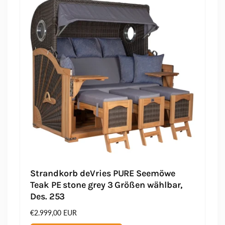
Strandkorb deVries PURE Seemöwe
Teak PE stone grey 3 Größen wählbar,
Des. 253
Normaler
€2.999,00 EUR
Preis