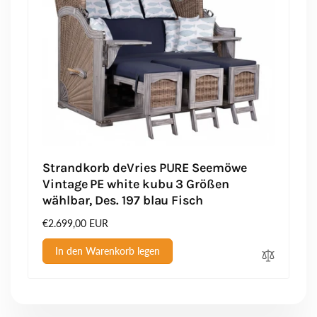
Strandkorb deVries PURE Seemöwe
Vintage PE white kubu 3 Größen
wählbar, Des. 197 blau Fisch
Normaler
€2.699,00 EUR
Preis
In den Warenkorb legen