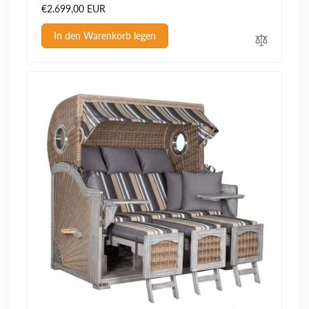
Normaler
€2.699,00 EUR
Preis
In den Warenkorb legen