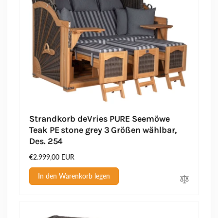
Strandkorb deVries PURE Seemöwe
Teak PE stone grey 3 Größen wählbar,
Des. 254
Normaler
€2.999,00 EUR
Preis
In den Warenkorb legen