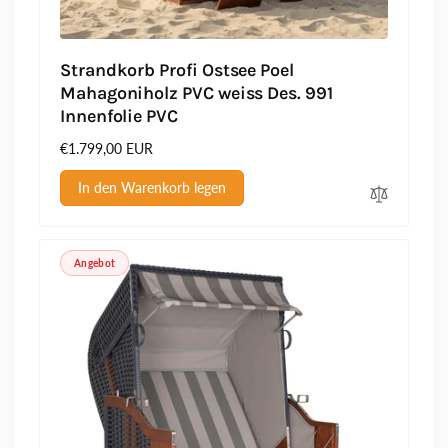
Strandkorb Profi Ostsee Poel
Mahagoniholz PVC weiss Des. 991
Innenfolie PVC
Normaler
€1.799,00 EUR
Preis
In den Warenkorb legen
Angebot