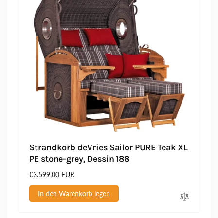
Strandkorb deVries Sailor PURE Teak XL
PE stone-grey, Dessin 188
Normaler
€3.599,00 EUR
Preis
In den Warenkorb legen