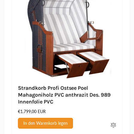
e
e
i
i
s
s
Strandkorb Profi Ostsee Poel
Mahagoniholz PVC anthrazit Des. 989
Innenfolie PVC
Normaler
€1.799,00 EUR
Preis
In den Warenkorb legen