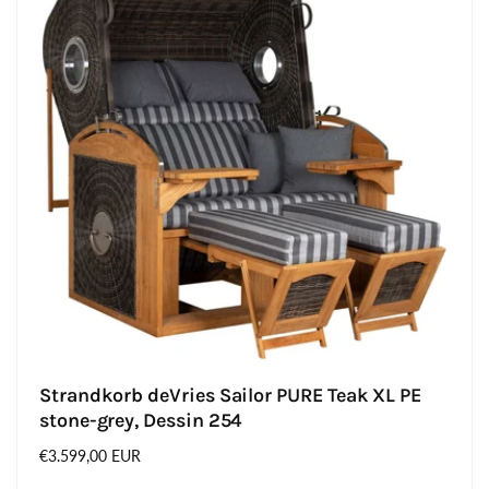
Strandkorb deVries Sailor PURE Teak XL PE
stone-grey, Dessin 254
Normaler
€3.599,00 EUR
Preis