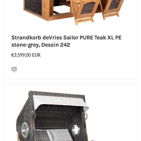
Strandkorb deVries Sailor PURE Teak XL PE
stone-grey, Dessin 242
Normaler
€3.599,00 EUR
Preis