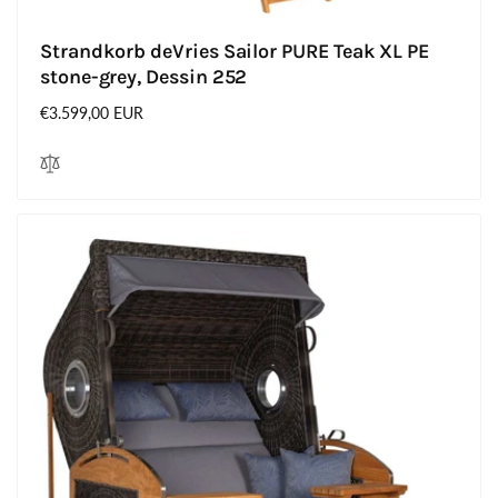
Strandkorb deVries Sailor PURE Teak XL PE
stone-grey, Dessin 252
Normaler
€3.599,00 EUR
Preis