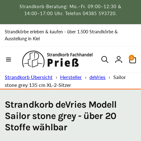
Direkt
Strandkorb-Beratung: Mo.–Fr. 09:00–12:30 &
zum
Inhalt
14:00–17:00 Uhr. Telefon 04385 593720.
Strandkörbe erleben & kaufen - über 1.500 Strandkörbe &
Ausstellung in Kiel
0
0
Artikel
Einloggen
Strandkorb Übersicht
›
Hersteller
›
deVries
›
Sailor
stone grey 135 cm XL-2-Sitzer
Strandkorb deVries Modell
Sailor stone grey - über 20
Stoffe wählbar