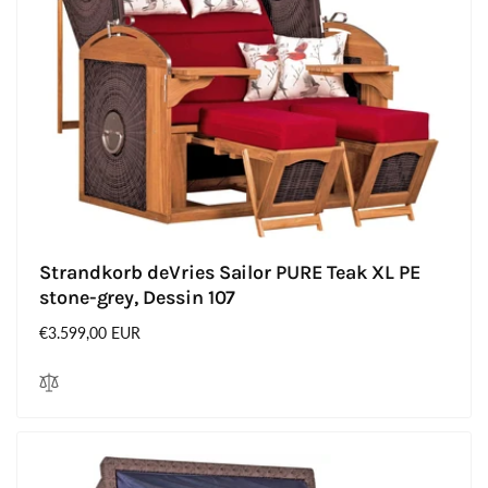
Strandkorb deVries Sailor PURE Teak XL PE
stone-grey, Dessin 107
Normaler
€3.599,00 EUR
Preis