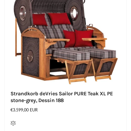
Strandkorb deVries Sailor PURE Teak XL PE
stone-grey, Dessin 188
Normaler
€3.599,00 EUR
Preis