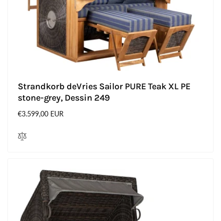
Strandkorb deVries Sailor PURE Teak XL PE
stone-grey, Dessin 249
Normaler
€3.599,00 EUR
Preis