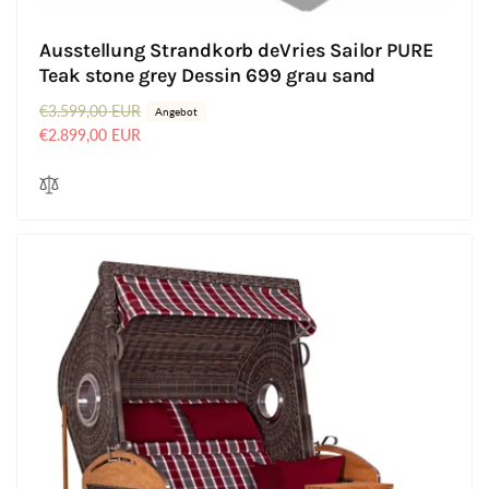
Ausstellung Strandkorb deVries Sailor PURE
Teak stone grey Dessin 699 grau sand
N
€3.599,00 EUR
V
Angebot
o
e
€2.899,00 EUR
r
r
m
k
a
a
l
u
e
f
r
s
P
p
r
r
e
e
i
i
s
s