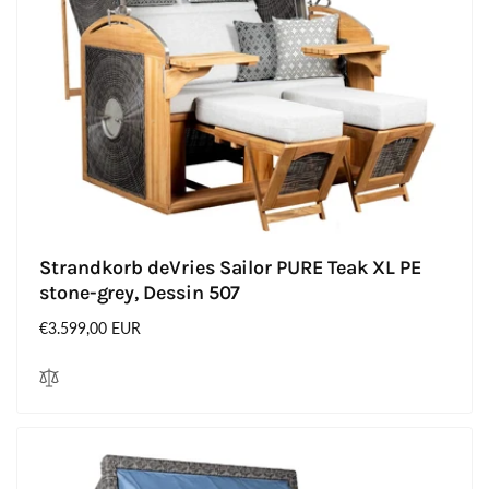
Strandkorb deVries Sailor PURE Teak XL PE
stone-grey, Dessin 507
Normaler
€3.599,00 EUR
Preis