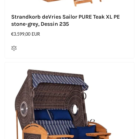
Strandkorb deVries Sailor PURE Teak XL PE
stone-grey, Dessin 235
Normaler
€3.599,00 EUR
Preis