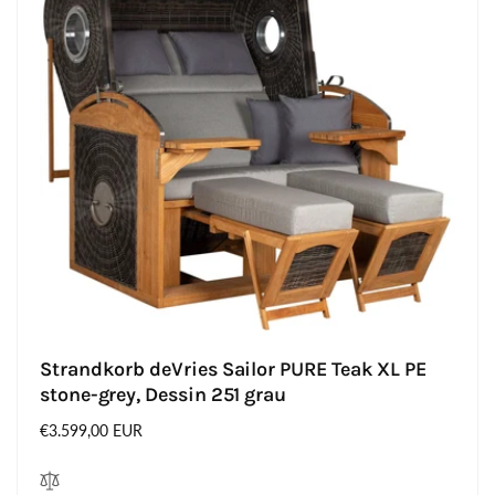
Strandkorb deVries Sailor PURE Teak XL PE
stone-grey, Dessin 251 grau
Normaler
€3.599,00 EUR
Preis