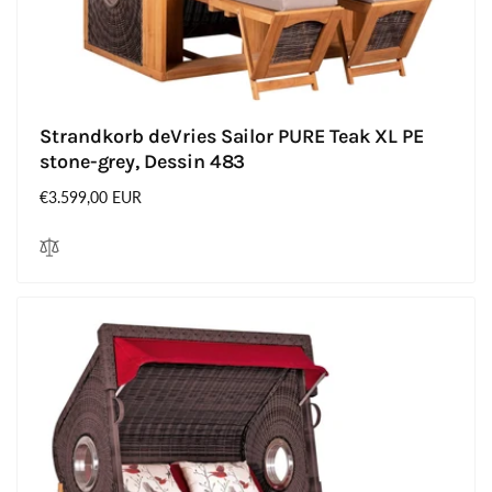
Strandkorb deVries Sailor PURE Teak XL PE
stone-grey, Dessin 483
Normaler
€3.599,00 EUR
Preis