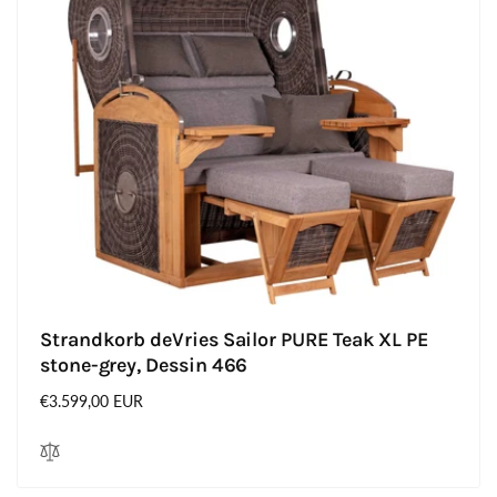
Strandkorb deVries Sailor PURE Teak XL PE
stone-grey, Dessin 466
Normaler
€3.599,00 EUR
Preis