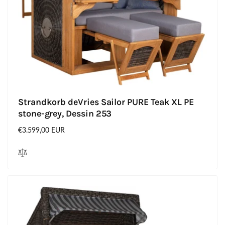
Strandkorb deVries Sailor PURE Teak XL PE
stone-grey, Dessin 253
Normaler
€3.599,00 EUR
Preis