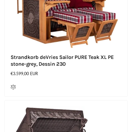
Strandkorb deVries Sailor PURE Teak XL PE
stone-grey, Dessin 230
Normaler
€3.599,00 EUR
Preis