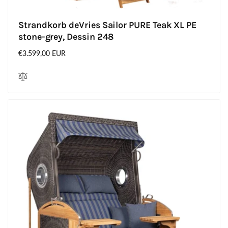
Strandkorb deVries Sailor PURE Teak XL PE
stone-grey, Dessin 248
Normaler
€3.599,00 EUR
Preis