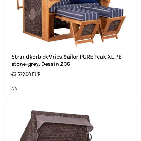
Strandkorb deVries Sailor PURE Teak XL PE
stone-grey, Dessin 236
Normaler
€3.599,00 EUR
Preis