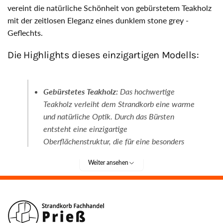
vereint die natürliche Schönheit von gebürstetem Teakholz
mit der zeitlosen Eleganz eines dunklem stone grey -
Geflechts.
Die Highlights dieses einzigartigen Modells:
Gebürstetes Teakholz:
Das hochwertige
Teakholz verleiht dem Strandkorb eine warme
und natürliche Optik. Durch das Bürsten
entsteht eine einzigartige
Oberflächenstruktur, die für eine besonders
lange Lebensdauer sorgt.
Weiter ansehen
Dunkles stone grey-Geflecht:
Das
feinmaschige stone grey-Geflecht sorgt für
eine moderne und leichte Optik. Es ist äußerst
robust und wetterbeständig.