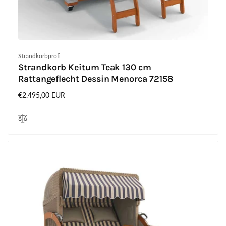
Anbieter:
Strandkorbprofi
Strandkorb Keitum Teak 130 cm
Rattangeflecht Dessin Menorca 72158
Normaler
€2.495,00 EUR
Preis