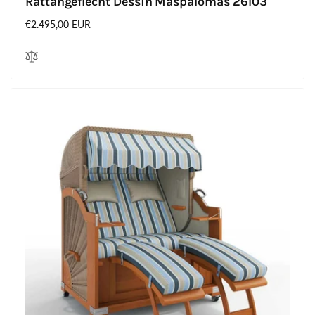
Rattangeflecht Dessin Maspalomas 26103
Normaler
€2.495,00 EUR
Preis