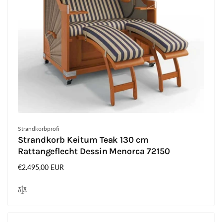
Anbieter:
Strandkorbprofi
Strandkorb Keitum Teak 130 cm
Rattangeflecht Dessin Menorca 72150
Normaler
€2.495,00 EUR
Preis