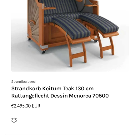
Anbieter:
Strandkorbprofi
Strandkorb Keitum Teak 130 cm
Rattangeflecht Dessin Menorca 70500
Normaler
€2.495,00 EUR
Preis