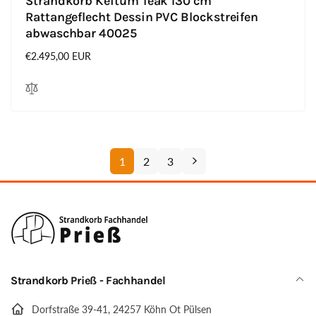
Strandkorb Keitum Teak 130 cm
Rattangeflecht Dessin PVC Blockstreifen
abwaschbar 40025
Normaler
€2.495,00 EUR
Preis
1
2
3
Strandkorb Prieß - Fachhandel
Dorfstraße 39-41, 24257 Köhn Ot Pülsen