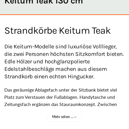
Keitum Teak 130 cm
Strandkörbe Keitum Teak
Die Keitum-Modelle sind luxuriöse Volllieger,
die zwei Personen höchsten Sitzkomfort bieten.
Edle Hölzer und hochglanzpolierte
Edelstahlbeschläge machen aus diesem
Strandkorb einen echten Hingucker.
Das geräumige Ablagefach unter der Sitzbank bietet viel
Platz zum Verstauen der Fußablagen. Handytasche und
Zeitungsfach ergänzen das Stauraumkonzept. Zwischen
Geflecht und Stoff ist eine transparente Folie eingezogen,
Mehr sehen ...
die Sie vor Wind schützt. Besonders wirkungsvoll ist das
elegante Sonnengeflecht an den Seiten. Der Keitum ist das