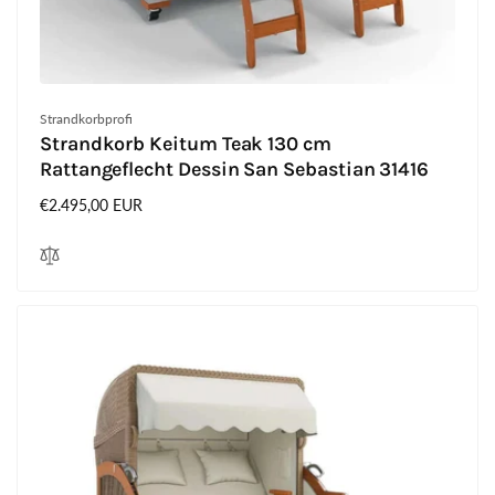
Anbieter:
Strandkorbprofi
Strandkorb Keitum Teak 130 cm
Rattangeflecht Dessin San Sebastian 31416
Normaler
€2.495,00 EUR
Preis