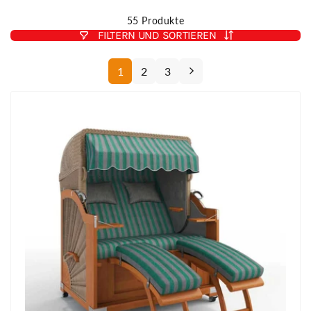
ideale Modell für Kunden, die einen hochwertigen
55 Produkte
Strandkorb mit ausgezeichnetem Preis-Leistungs-Verhältnis
FILTERN UND SORTIEREN
suchen.
1
2
3