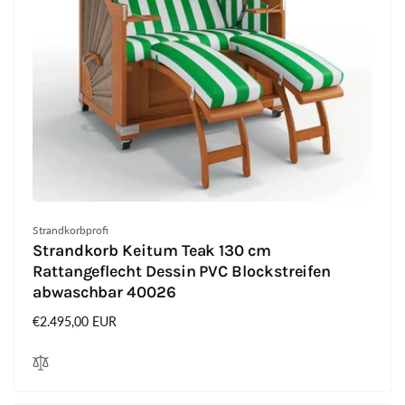
Anbieter:
Strandkorbprofi
Strandkorb Keitum Teak 130 cm
Rattangeflecht Dessin PVC Blockstreifen
abwaschbar 40026
Normaler
€2.495,00 EUR
Preis