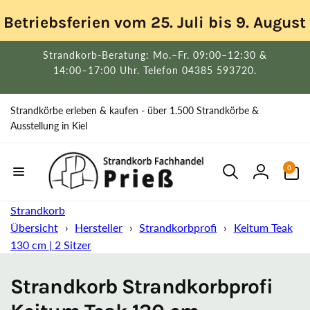
Direkt
zum
Betriebsferien vom 25. Juli bis 9. Augus
Inhalt
Strandkorb-Beratung: Mo.–Fr. 09:00–12:30 &
14:00–17:00 Uhr. Telefon 04385 593720.
Strandkörbe erleben & kaufen - über 1.500 Strandkörbe &
Ausstellung in Kiel
0
0
Artikel
Einloggen
Strandkorb
Übersicht
›
Hersteller
›
Strandkorbprofi
›
Keitum Teak
130 cm | 2 Sitzer
Strandkorb Strandkorbprofi