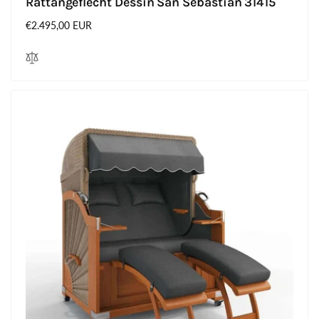
Rattangeflecht Dessin San Sebastian 31415
Normaler
€2.495,00 EUR
Preis