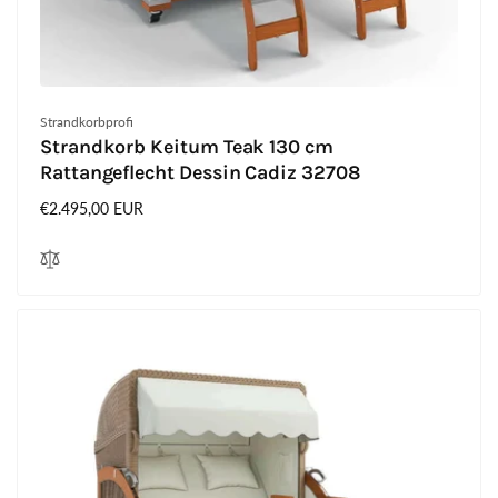
Anbieter:
Strandkorbprofi
Strandkorb Keitum Teak 130 cm
Rattangeflecht Dessin Cadiz 32708
Normaler
€2.495,00 EUR
Preis