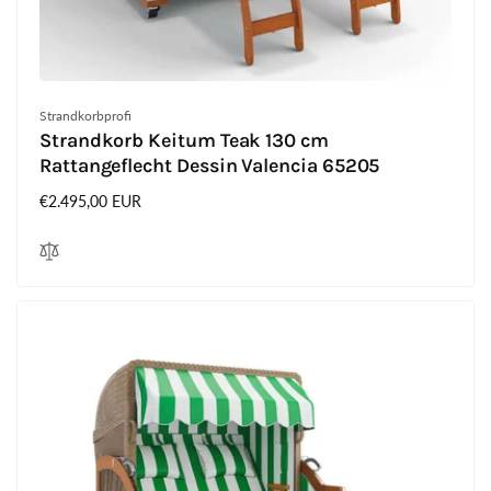
Anbieter:
Strandkorbprofi
Strandkorb Keitum Teak 130 cm
Rattangeflecht Dessin Valencia 65205
Normaler
€2.495,00 EUR
Preis