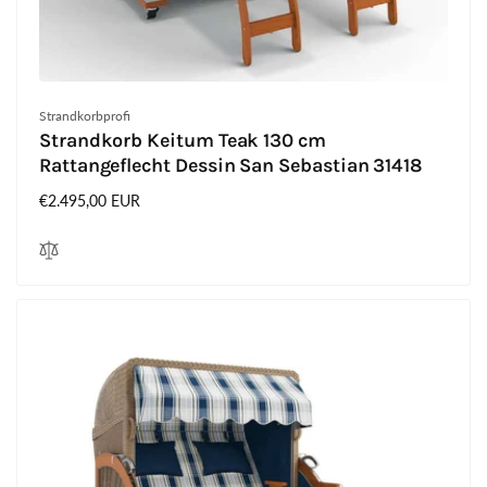
Anbieter:
Strandkorbprofi
Strandkorb Keitum Teak 130 cm
Rattangeflecht Dessin San Sebastian 31418
Normaler
€2.495,00 EUR
Preis