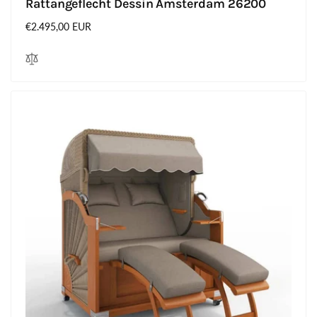
Rattangeflecht Dessin Amsterdam 26200
Normaler
€2.495,00 EUR
Preis