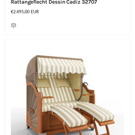
Rattangeflecht Dessin Cadiz 32707
Normaler
€2.495,00 EUR
Preis