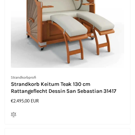
Anbieter:
Strandkorbprofi
Strandkorb Keitum Teak 130 cm
Rattangeflecht Dessin San Sebastian 31417
Normaler
€2.495,00 EUR
Preis