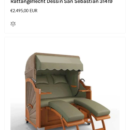
Rattangeflecht Dessin San Sebastian 31419
Normaler
€2.495,00 EUR
Preis