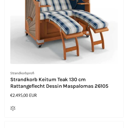
Anbieter:
Strandkorbprofi
Strandkorb Keitum Teak 130 cm
Rattangeflecht Dessin Maspalomas 26105
Normaler
€2.495,00 EUR
Preis