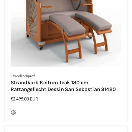
Anbieter:
Strandkorbprofi
Strandkorb Keitum Teak 130 cm
Rattangeflecht Dessin San Sebastian 31420
Normaler
€2.495,00 EUR
Preis