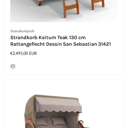
Anbieter:
Strandkorbprofi
Strandkorb Keitum Teak 130 cm
Rattangeflecht Dessin San Sebastian 31421
Normaler
€2.495,00 EUR
Preis