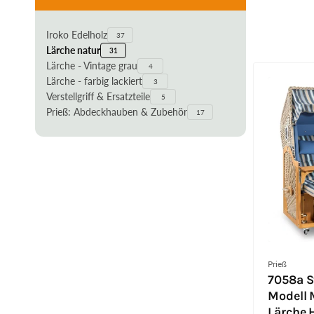
Iroko Edelholz
37
Lärche natur
31
Lärche - Vintage grau
4
Lärche - farbig lackiert
3
Verstellgriff & Ersatzteile
5
Prieß: Abdeckhauben & Zubehör
17
Anbieter:
Prieß
7058a S
Modell M
Lärche H