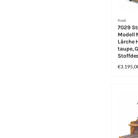
Anbieter:
Prieß
7029 St
Modell M
Lärche H
taupe, 
Stoffde
Normaler
€3.195,0
Preis