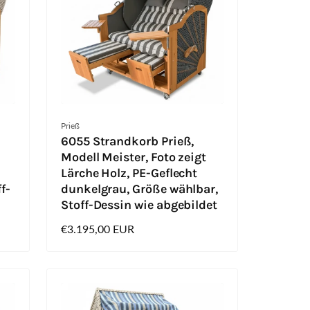
Anbieter:
Prieß
6055 Strandkorb Prieß,
Modell Meister, Foto zeigt
Lärche Holz, PE-Geflecht
f-
dunkelgrau, Größe wählbar,
Stoff-Dessin wie abgebildet
Normaler
€3.195,00 EUR
Preis