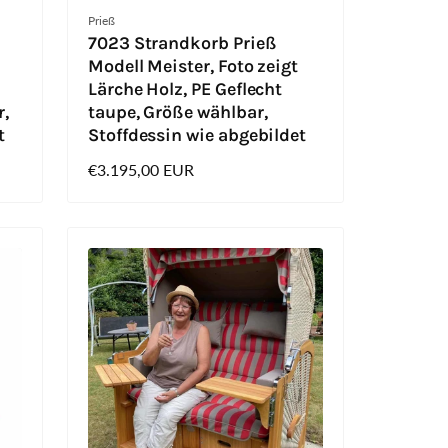
Anbieter:
Prieß
7023 Strandkorb Prieß
Modell Meister, Foto zeigt
Lärche Holz, PE Geflecht
r,
taupe, Größe wählbar,
t
Stoffdessin wie abgebildet
Normaler
€3.195,00 EUR
Preis