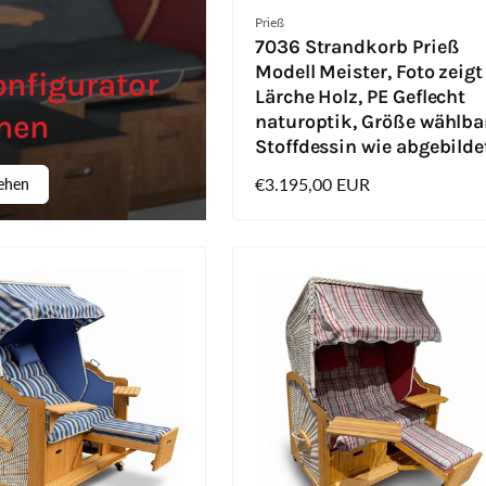
Anbieter:
Prieß
7036 Strandkorb Prieß
Modell Meister, Foto zeigt
onfigurator
Lärche Holz, PE Geflecht
hen
naturoptik, Größe wählba
Stoffdessin wie abgebilde
Normaler
€3.195,00 EUR
sehen
Preis