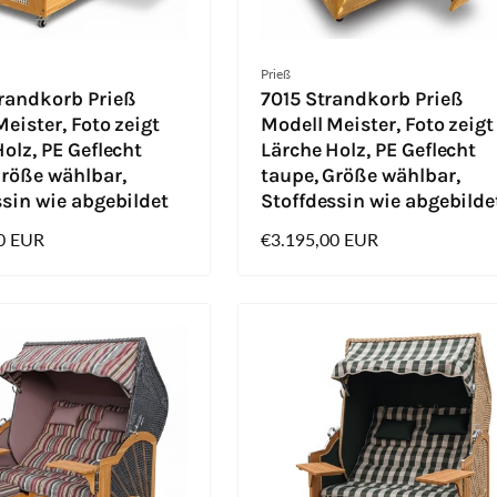
Anbieter:
Prieß
randkorb Prieß
7015 Strandkorb Prieß
eister, Foto zeigt
Modell Meister, Foto zeigt
olz, PE Geflecht
Lärche Holz, PE Geflecht
Größe wählbar,
taupe, Größe wählbar,
ssin wie abgebildet
Stoffdessin wie abgebilde
0 EUR
Normaler
€3.195,00 EUR
Preis