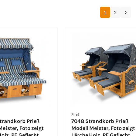
1
2
Anbieter:
Prieß
trandkorb Prieß
7048 Strandkorb Prieß
eister, Foto zeigt
Modell Meister, Foto zeigt
olz, PE Geflecht
Lärche Holz, PE Geflecht