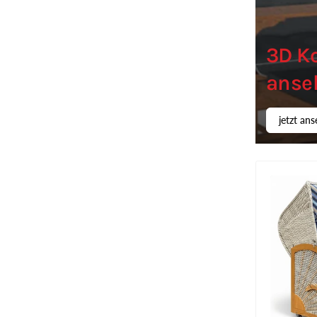
3D K
anse
jetzt an