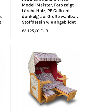
Modell Meister, Foto zeigt
Lärche Holz, PE Geflecht
r,
dunkelgrau, Größe wählbar,
t
Stoffdessin wie abgebildet
Normaler
€3.195,00 EUR
Preis