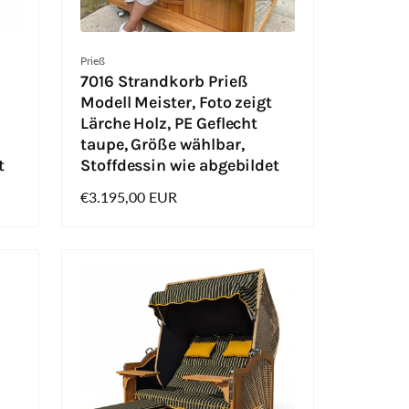
Anbieter:
Prieß
7016 Strandkorb Prieß
Modell Meister, Foto zeigt
Lärche Holz, PE Geflecht
taupe, Größe wählbar,
t
Stoffdessin wie abgebildet
Normaler
€3.195,00 EUR
Preis