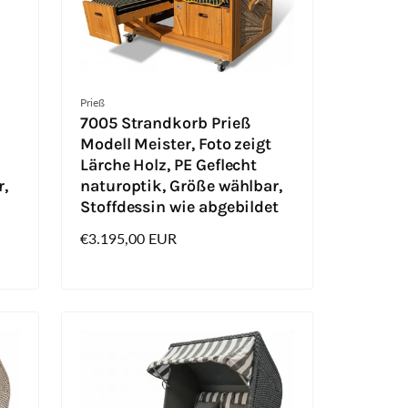
Anbieter:
Prieß
7005 Strandkorb Prieß
Modell Meister, Foto zeigt
Lärche Holz, PE Geflecht
r,
naturoptik, Größe wählbar,
Stoffdessin wie abgebildet
Normaler
€3.195,00 EUR
Preis