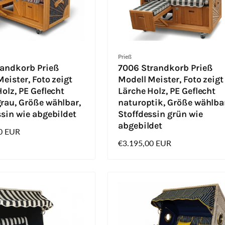
Anbieter:
Prieß
randkorb Prieß
7006 Strandkorb Prieß
eister, Foto zeigt
Modell Meister, Foto zeigt
olz, PE Geflecht
Lärche Holz, PE Geflecht
rau, Größe wählbar,
naturoptik, Größe wählba
ssin wie abgebildet
Stoffdessin grün wie
abgebildet
0 EUR
Normaler
€3.195,00 EUR
Preis