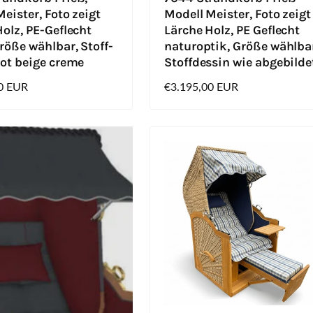
eister, Foto zeigt
Modell Meister, Foto zeigt
olz, PE-Geflecht
Lärche Holz, PE Geflecht
röße wählbar, Stoff-
naturoptik, Größe wählba
rot beige creme
Stoffdessin wie abgebilde
0 EUR
Normaler
€3.195,00 EUR
Preis