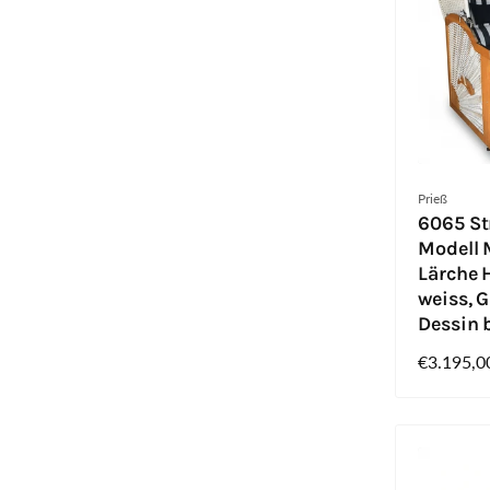
Anbieter:
Prieß
6065 St
Modell M
Lärche H
weiss, G
Dessin 
Normaler
€3.195,0
Preis