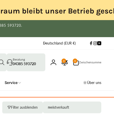
itraum bleibt unser Betrieb gesc
4385 593720.
L
Deutschland (EUR €)
Facebook
Instagram
YouTube
a
n
Suchen
d
0
Beratung
0
0
Zwischensumme
Artikel
04385 593720
Einloggen
/
R
e
Service
Über uns
g
i
o
n
Filter ausblenden
meistverkauft
S