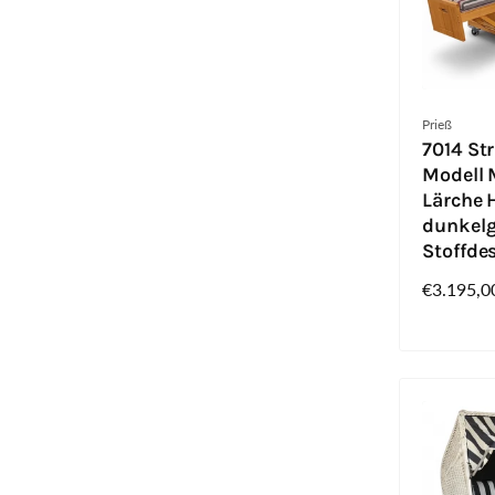
Anbieter:
Prieß
7014 St
Modell M
Lärche H
dunkelg
Stoffde
Normaler
€3.195,0
Preis