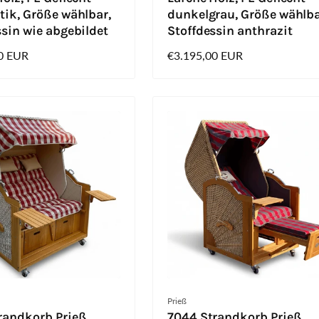
tik, Größe wählbar,
dunkelgrau, Größe wählba
ssin wie abgebildet
Stoffdessin anthrazit
0 EUR
Normaler
€3.195,00 EUR
Preis
Anbieter:
Prieß
randkorb Prieß,
7044 Strandkorb Prieß