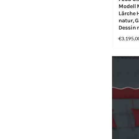
Modell M
Lärche H
natur, G
Dessin 
Normaler
€3.195,0
Preis