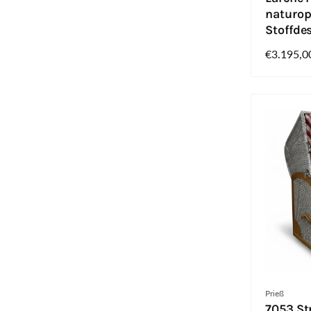
naturop
Stoffde
Normaler
€3.195,0
Preis
Anbieter:
Prieß
7053 St