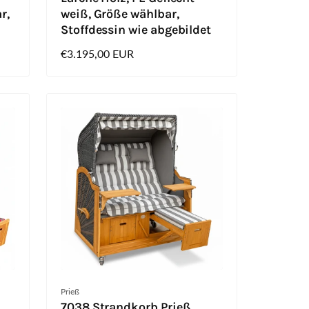
r,
weiß, Größe wählbar,
Stoffdessin wie abgebildet
Normaler
€3.195,00 EUR
Preis
Anbieter:
Prieß
7038 Strandkorb Prieß