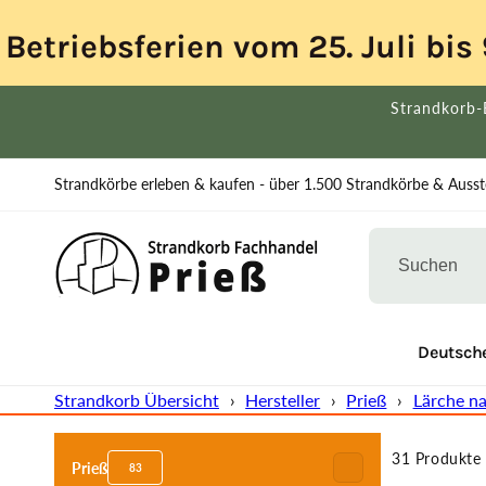
Direkt
zum
Betriebsferien vom 25. Juli bi
Inhalt
Strandkorb-
Strandkörbe erleben & kaufen - über 1.500 Strandkörbe & Ausste
% Ausstellung
Strandkorb Übersicht
Deutsche
Strandkorb Übersicht
›
Hersteller
›
Prieß
›
Lärche na
Zum
Produktraster
31 Produkte
springen
Prieß
83