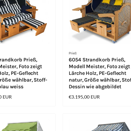
Anbieter:
Prieß
randkorb Prieß,
6054 Strandkorb Prieß,
eister, Foto zeigt
Modell Meister, Foto zeigt
olz, PE-Geflecht
Lärche Holz, PE-Geflecht
röße wählbar, Stoff-
natur, Größe wählbar, Stof
blau weiss
Dessin wie abgebildet
0 EUR
Normaler
€3.195,00 EUR
Preis