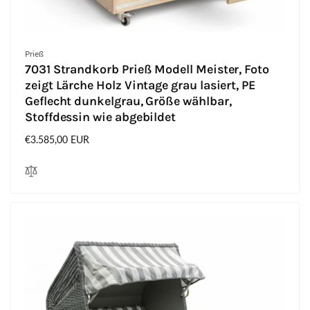
Anbieter:
Prieß
7031 Strandkorb Prieß Modell Meister, Foto
zeigt Lärche Holz Vintage grau lasiert, PE
Geflecht dunkelgrau, Größe wählbar,
Stoffdessin wie abgebildet
Normaler
€3.585,00 EUR
Preis