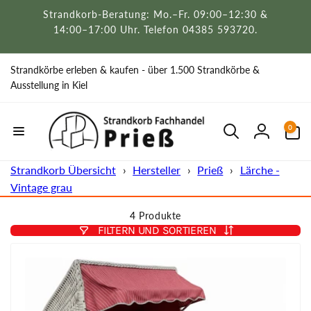
Direkt
Strandkorb-Beratung: Mo.–Fr. 09:00–12:30 &
zum
Inhalt
14:00–17:00 Uhr. Telefon 04385 593720.
Strandkörbe erleben & kaufen - über 1.500 Strandkörbe &
Ausstellung in Kiel
0
0
Artikel
Einloggen
Strandkorb Übersicht
›
Hersteller
›
Prieß
›
Lärche -
Vintage grau
4 Produkte
FILTERN UND SORTIEREN