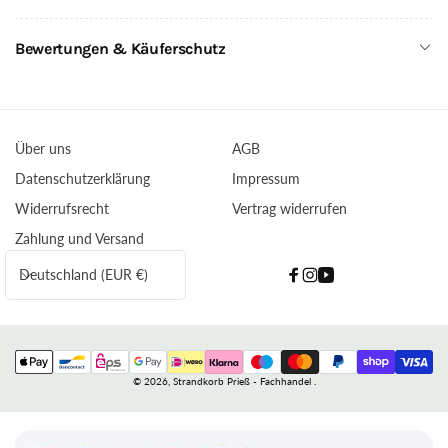
Bewertungen & Käuferschutz
Über uns
AGB
Datenschutzerklärung
Impressum
Widerrufsrecht
Vertrag widerrufen
Zahlung und Versand
L
Deutschland (EUR €)
Facebook
Instagram
YouTube
a
n
d
Zahlungsmethoden
/
© 2026,
Strandkorb Prieß - Fachhandel
.
R
e
g