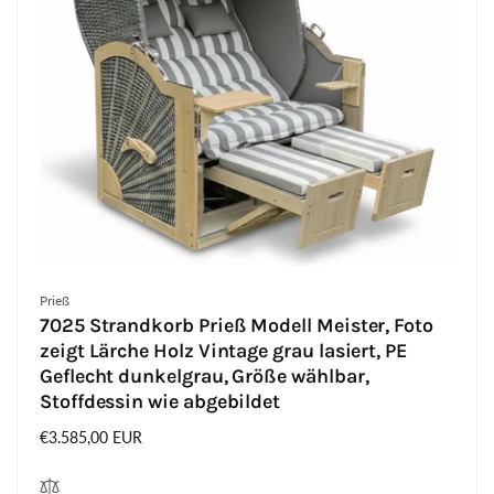
Anbieter:
Prieß
7025 Strandkorb Prieß Modell Meister, Foto
zeigt Lärche Holz Vintage grau lasiert, PE
Geflecht dunkelgrau, Größe wählbar,
Stoffdessin wie abgebildet
Normaler
€3.585,00 EUR
Preis