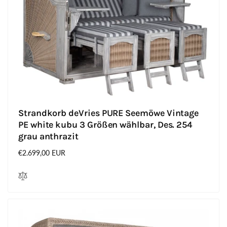
Strandkorb deVries PURE Seemöwe Vintage
PE white kubu 3 Größen wählbar, Des. 254
grau anthrazit
Normaler
€2.699,00 EUR
Preis