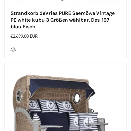
Strandkorb deVries PURE Seemöwe Vintage
PE white kubu 3 Größen wählbar, Des. 197
blau Fisch
Normaler
€2.699,00 EUR
Preis