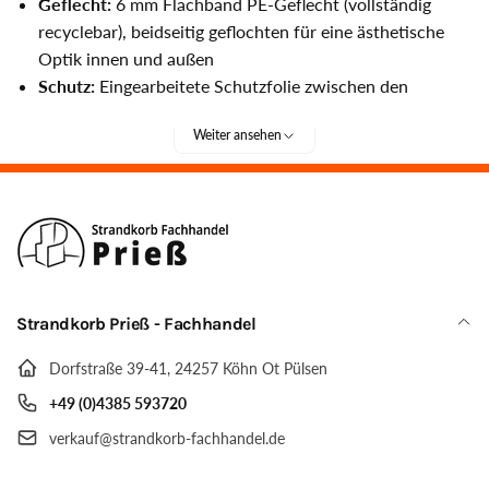
Geflecht:
6 mm Flachband PE-Geflecht (vollständig
recyclebar), beidseitig geflochten für eine ästhetische
Optik innen und außen
Schutz:
Eingearbeitete Schutzfolie zwischen den
Geflechtlagen als unsichtbarer Windschutz
Weiter ansehen
Verzierung:
Aufwendig geflochtenes Sonnenmuster und
elegante Ornament-Schnitzereien
Bullaugen:
Zwei Aluminium-Bullaugen im Oberkorb für
ein einzigartiges Design
Verstellbarkeit:
Großer Neigungswinkel, mehrfach
einstellbar, mit Rückholfeder für leichtes Handling
Fußstützen:
Extra lang, höhenverstellbar mit
Strandkorb Prieß - Fachhandel
Teleskopauszug – ideal für große Personen
Beschläge:
Hochwertige Edelstahlbeschläge
Dorfstraße 39-41, 24257 Köhn Ot Pülsen
+49 (0)4385 593720
Verfügbare Größen und Maße:
verkauf@strandkorb-fachhandel.de
Modell S (1-Sitzer):
Maße: B 91 x T 85 x H 163 cm