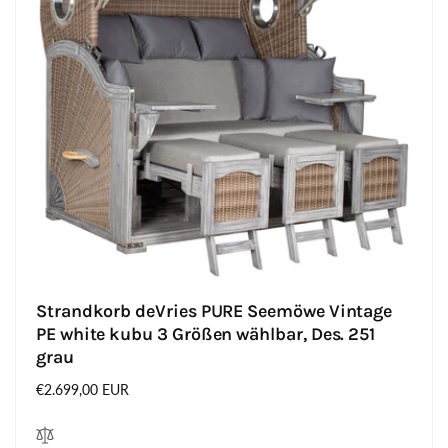
Strandkorb deVries PURE Seemöwe Vintage
PE white kubu 3 Größen wählbar, Des. 251
grau
Normaler
€2.699,00 EUR
Preis