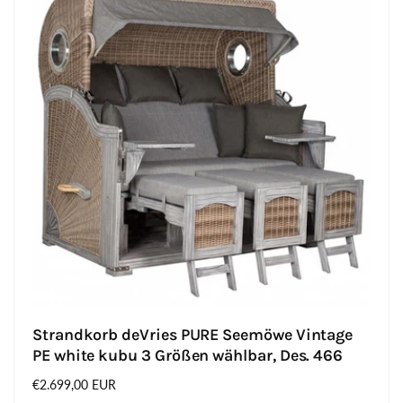
Strandkorb deVries PURE Seemöwe Vintage
PE white kubu 3 Größen wählbar, Des. 466
Normaler
€2.699,00 EUR