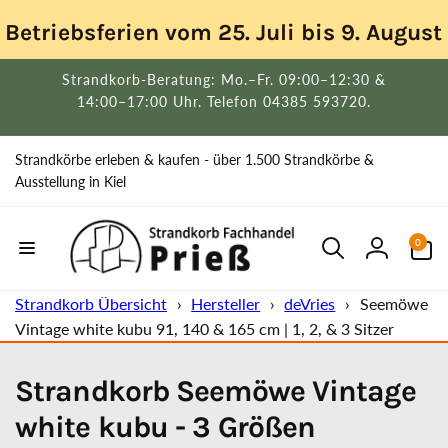
Direkt
zum
Betriebsferien vom 25. Juli bis 9. Augus
Inhalt
Strandkorb-Beratung: Mo.–Fr. 09:00–12:30 &
14:00–17:00 Uhr. Telefon 04385 593720.
Strandkörbe erleben & kaufen - über 1.500 Strandkörbe &
Ausstellung in Kiel
0
0
Artikel
Einloggen
Strandkorb Übersicht
›
Hersteller
›
deVries
›
Seemöwe
Vintage white kubu 91, 140 & 165 cm | 1, 2, & 3 Sitzer
Strandkorb Seemöwe Vintage
white kubu - 3 Größen