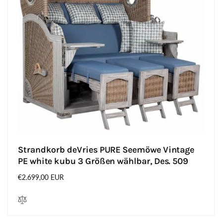
Strandkorb deVries PURE Seemöwe Vintage
PE white kubu 3 Größen wählbar, Des. 509
Normaler
€2.699,00 EUR
Preis