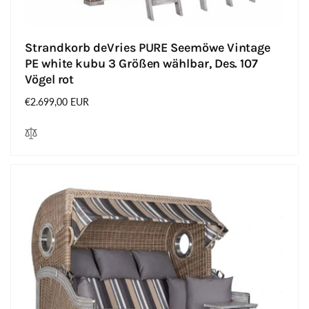
Strandkorb deVries PURE Seemöwe Vintage
PE white kubu 3 Größen wählbar, Des. 107
Vögel rot
Normaler
€2.699,00 EUR
Preis