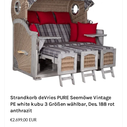
Strandkorb deVries PURE Seemöwe Vintage
PE white kubu 3 Größen wählbar, Des. 188 rot
anthrazit
Normaler
€2.699,00 EUR
Preis