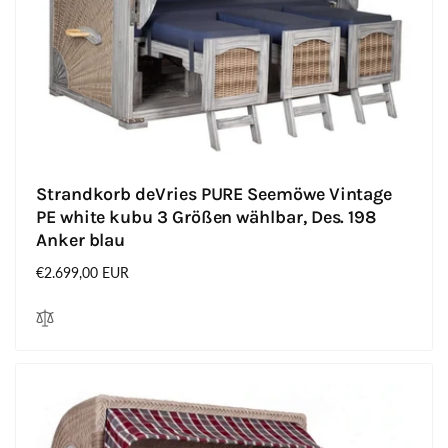
Strandkorb deVries PURE Seemöwe Vintage
PE white kubu 3 Größen wählbar, Des. 198
Anker blau
Normaler
€2.699,00 EUR
Preis