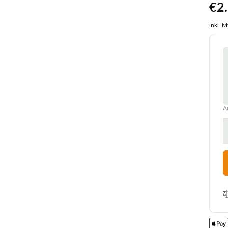
No
€2
Pre
inkl. 
A