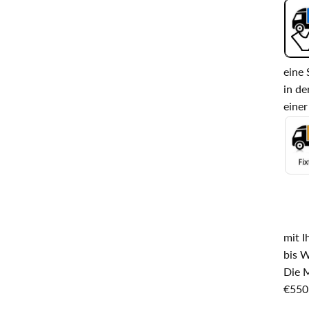
eine 
in de
einer
mit I
bis W
Die 
€550