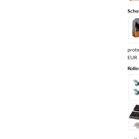
Schu
prot
EUR
Rolle