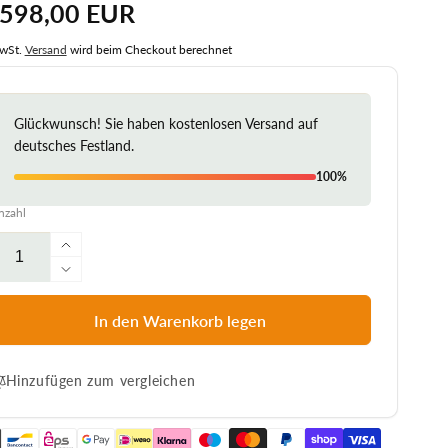
rmaler
.598,00 EUR
is
MwSt.
Versand
wird beim Checkout berechnet
Glückwunsch! Sie haben kostenlosen Versand auf
deutsches Festland.
100%
nzahl
Erhöhe
die
Verringere
Menge
die
für
Menge
In den Warenkorb legen
Strandkorb
für
Baltikum
Strandkorb
Bullaugen
Hinzufügen zum vergleichen
Baltikum
Teak
Bullaugen
Geflecht
Teak
PE
Geflecht