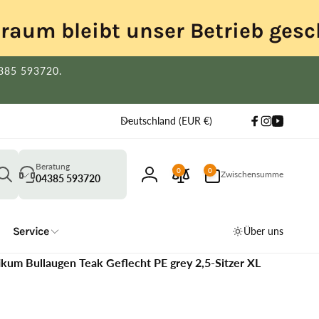
itraum bleibt unser Betrieb gesc
4385 593720.
L
Deutschland (EUR €)
Facebook
Instagram
YouTube
a
n
Suchen
d
0
Beratung
0
0
Zwischensumme
Artikel
04385 593720
Einloggen
/
R
e
Service
Über uns
g
i
ikum Bullaugen Teak Geflecht PE grey 2,5-Sitzer XL
o
n