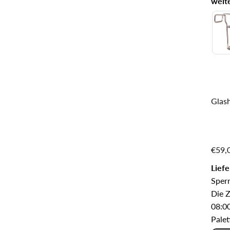
weite
Glas
€59,
Lief
Sperr
Die Z
08:00
Palet