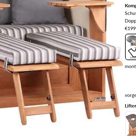
Kompl
Schut
Dopp
€199
mont
vorg
Lifte