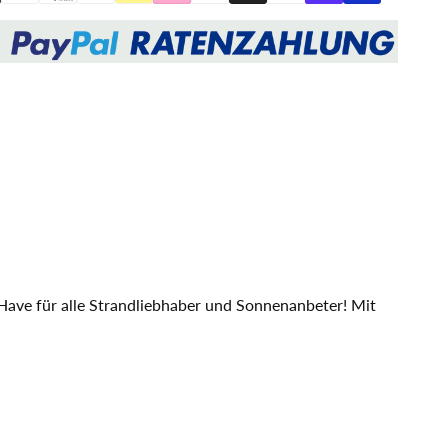
grey
PE
2,5-
grey
Sitzer
2,5-
XL
Sitzer
Dessin
XL
545
Dessin
545
Have für alle Strandliebhaber und Sonnenanbeter! Mit