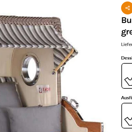
St
Bu
gr
Liefe
Dess
Ausf