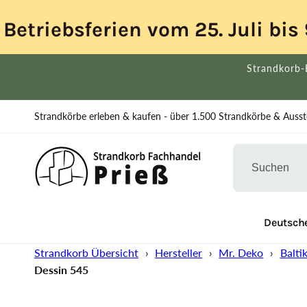
Direkt
zum
Betriebsferien vom 25. Juli bi
Inhalt
Strandkorb-
Strandkörbe erleben & kaufen - über 1.500 Strandkörbe & Ausste
% Ausstellung
Strandkorb Übersicht
Deutsche
Strandkorb Übersicht
›
Hersteller
›
Mr. Deko
›
Balti
Dessin 545