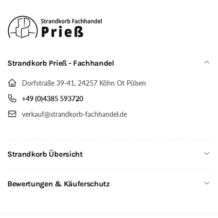
Sitzer,
XL-
wie
Sitzer,
abgebildet
wie
abgebildet
Strandkorb Prieß - Fachhandel
Dorfstraße 39-41, 24257 Köhn Ot Pülsen
+49 (0)4385 593720
verkauf@strandkorb-fachhandel.de
Strandkorb Übersicht
Bewertungen & Käuferschutz