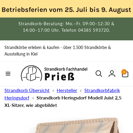
Direkt
zum
Betriebsferien vom 25. Juli bis 9. Augus
Inhalt
Strandkorb-Beratung: Mo.–Fr. 09:00–12:30 &
14:00–17:00 Uhr. Telefon 04385 593720.
Strandkörbe erleben & kaufen - über 1.500 Strandkörbe &
Ausstellung in Kiel
0
0
Artikel
Einloggen
Strandkorb Übersicht
›
Hersteller
›
Strandkorbfabrik
Heringsdorf
›
Strandkorb Heringsdorf Modell Juist 2,5
XL-Sitzer, wie abgebildet
uktinformationen
ngen