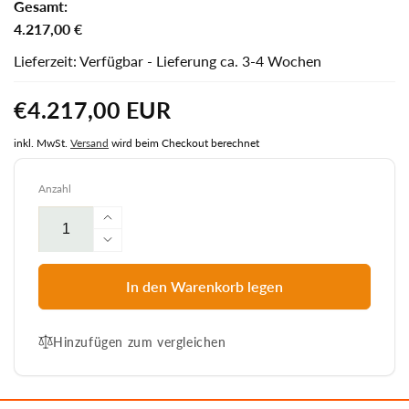
Gesamt:
4.217,00 €
Lieferzeit: Verfügbar - Lieferung ca. 3-4 Wochen
Normaler
€4.217,00 EUR
Preis
inkl. MwSt.
Versand
wird beim Checkout berechnet
Anzahl
Erhöhe
die
Verringere
Menge
die
für
Menge
In den Warenkorb legen
Strandkorb
für
Heringsdorf
Strandkorb
Modell
Hinzufügen zum vergleichen
Heringsdorf
Juist
Modell
2,5
Juist
XL-
2,5