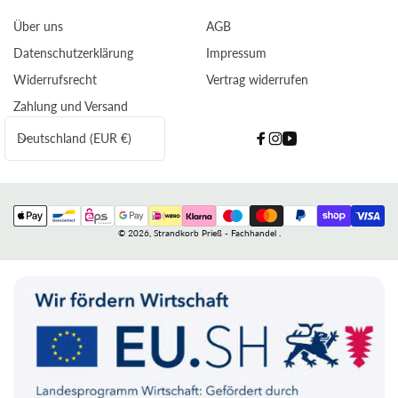
Über uns
AGB
Datenschutzerklärung
Impressum
Widerrufsrecht
Vertrag widerrufen
Zahlung und Versand
L
Deutschland (EUR €)
Facebook
Instagram
YouTube
a
n
d
Zahlungsmethoden
/
© 2026,
Strandkorb Prieß - Fachhandel
.
R
e
g
i
o
n