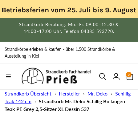
Direkt
zum
Betriebsferien vom 25. Juli bis 9. Augus
Inhalt
Strandkorb-Beratung: Mo.–Fr. 09:00–12:30 &
14:00–17:00 Uhr. Telefon 04385 593720.
Strandkörbe erleben & kaufen - über 1.500 Strandkörbe &
Ausstellung in Kiel
0
0
Artikel
Einloggen
Strandkorb Übersicht
›
Hersteller
›
Mr. Deko
›
Schillig
Teak 142 cm
›
Strandkorb Mr. Deko Schillig Bullaugen
Teak PE Grey 2,5-Sitzer XL Dessin 537
uktinformationen
ngen