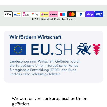
n
d
Zahlungsmethoden
/
© 2026,
Strandkorb Prieß - Fachhandel
.
R
e
g
i
o
n
Wir wurden von der Europäischen Union
gefördert!