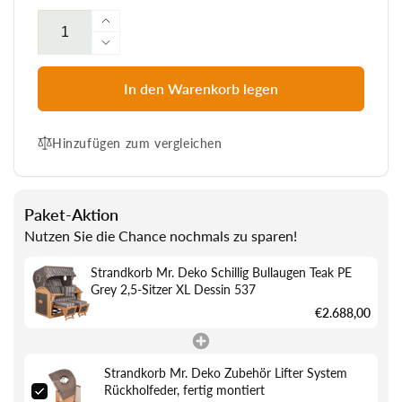
Erhöhe
die
Verringere
Menge
die
für
Menge
In den Warenkorb legen
Strandkorb
für
Mr.
Strandkorb
Deko
Hinzufügen zum vergleichen
Mr.
Schillig
Deko
Bullaugen
Schillig
Teak
Bullaugen
Paket-Aktion
PE
Teak
Nutzen Sie die Chance nochmals zu sparen!
Grey
PE
2,5-
Grey
Strandkorb Mr. Deko Schillig Bullaugen Teak PE
Sitzer
2,5-
Grey 2,5-Sitzer XL Dessin 537
XL
Sitzer
Dessin
€2.688,00
XL
537
Dessin
537
Strandkorb Mr. Deko Zubehör Lifter System
Rückholfeder, fertig montiert