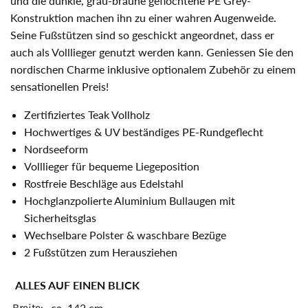
und die dunkle, grau-braune geflochtene PE Grey-
Konstruktion machen ihn zu einer wahren Augenweide.
Seine Fußstützen sind so geschickt angeordnet, dass er
auch als Volllieger genutzt werden kann. Geniessen Sie den
nordischen Charme inklusive optionalem Zubehör zu einem
sensationellen Preis!
Zertifiziertes Teak Vollholz
Hochwertiges & UV beständiges PE-Rundgeflecht
Nordseeform
Volllieger für bequeme Liegeposition
Rostfreie Beschläge aus Edelstahl
Hochglanzpolierte Aluminium Bullaugen mit
Sicherheitsglas
Wechselbare Polster & waschbare Bezüge
2 Fußstützen zum Herausziehen
ALLES AUF EINEN BLICK
Breite:
ca. 142 cm