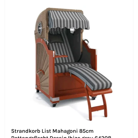
Strandkorb List Mahagoni 85cm
Rattangeflecht Dessin Ibiza grau 64208