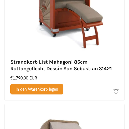
Strandkorb List Mahagoni 85cm
Rattangeflecht Dessin San Sebastian 31421
Normaler
€1.790,00 EUR
Preis
In den Warenkorb legen