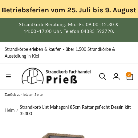
Direkt
zum
Betriebsferien vom 25. Juli bis 9. Augus
Inhalt
Strandkorb-Beratung: Mo.–Fr. 09:00–12:30 &
14:00–17:00 Uhr. Telefon 04385 593720.
Strandkörbe erleben & kaufen - über 1.500 Strandkörbe &
Ausstellung in Kiel
0
0
Artikel
Einloggen
Zurück zur letzten Seite
Strandkorb List Mahagoni 85cm Rattangeflecht Dessin kitt
Heim
35300
uktinformationen
ngen