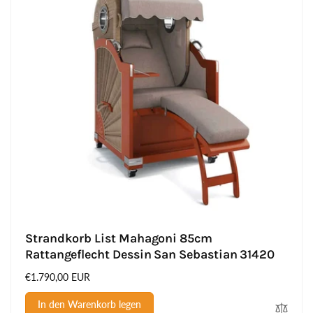
Strandkorb List Mahagoni 85cm
Rattangeflecht Dessin San Sebastian 31420
Normaler
€1.790,00 EUR
Preis
In den Warenkorb legen