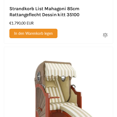
Strandkorb List Mahagoni 85cm
Rattangeflecht Dessin kitt 35100
Normaler
€1.790,00 EUR
Preis
In den Warenkorb legen