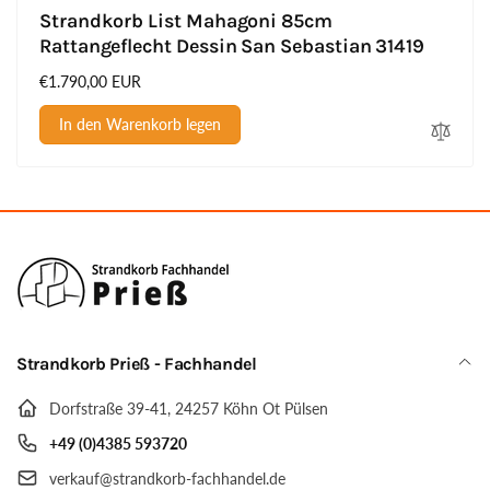
Strandkorb List Mahagoni 85cm
Rattangeflecht Dessin San Sebastian 31419
Normaler
€1.790,00 EUR
Preis
In den Warenkorb legen
Strandkorb Prieß - Fachhandel
Dorfstraße 39-41, 24257 Köhn Ot Pülsen
+49 (0)4385 593720
verkauf@strandkorb-fachhandel.de