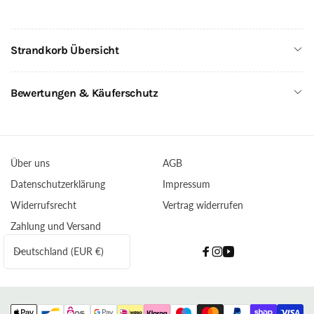
Strandkorb Übersicht
Bewertungen & Käuferschutz
Über uns
AGB
Datenschutzerklärung
Impressum
Widerrufsrecht
Vertrag widerrufen
Zahlung und Versand
L
Deutschland (EUR €)
Facebook
Instagram
YouTube
a
n
d