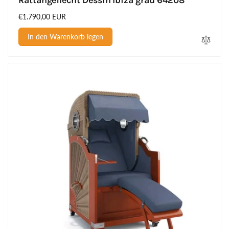
Normaler
€1.790,00 EUR
Preis
In den Warenkorb legen