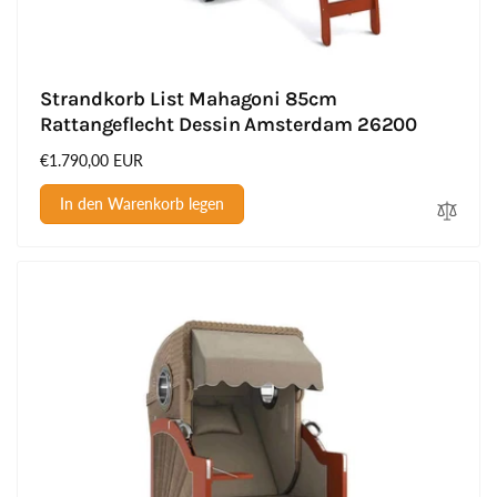
Strandkorb List Mahagoni 85cm
Rattangeflecht Dessin Amsterdam 26200
Normaler
€1.790,00 EUR
Preis
In den Warenkorb legen