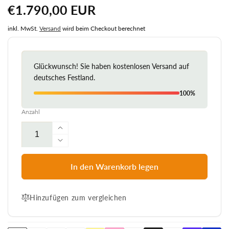
Normaler
€1.790,00 EUR
Preis
inkl. MwSt.
Versand
wird beim Checkout berechnet
Glückwunsch! Sie haben kostenlosen Versand auf
deutsches Festland.
100%
Anzahl
Erhöhe
die
Verringere
Menge
die
für
Menge
In den Warenkorb legen
Strandkorb
für
List
Strandkorb
Mahagoni
Hinzufügen zum vergleichen
List
85cm
Mahagoni
Rattangeflecht
85cm
Dessin