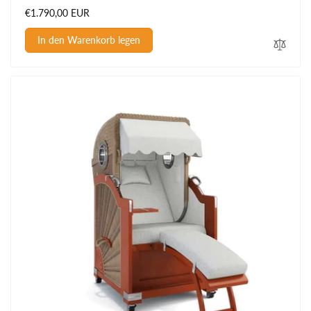
Normaler
€1.790,00 EUR
Preis
In den Warenkorb legen