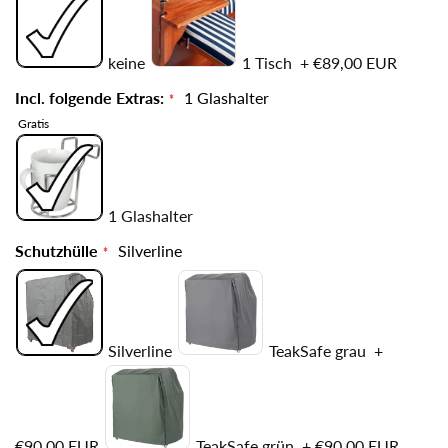
keine
1 Tisch
+
€89,00 EUR
Incl. folgende Extras:
1 Glashalter
Gratis
1 Glashalter
Schutzhülle
Silverline
Silverline
TeakSafe grau
+
€90,00 EUR
TeakSafe grün
+
€90,00 EUR