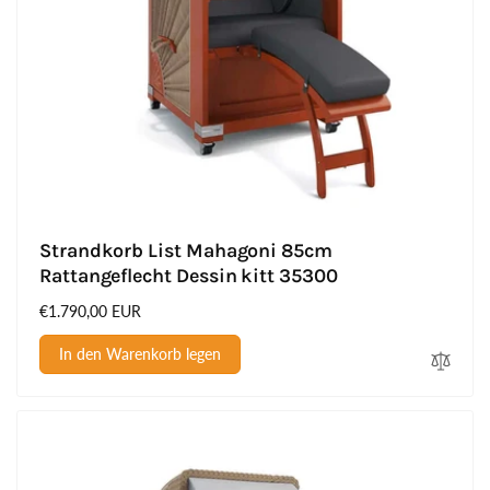
Strandkorb List Mahagoni 85cm
Rattangeflecht Dessin kitt 35300
Normaler
€1.790,00 EUR
Preis
In den Warenkorb legen