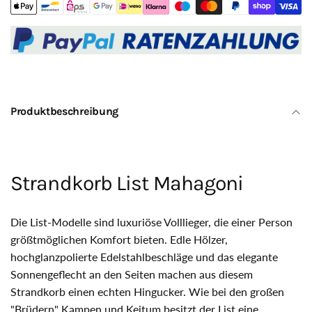
Rattangeflecht
kitt
Dessin
35300
kitt
35300
Produktbeschreibung
Strandkorb List Mahagoni
Die List-Modelle sind luxuriöse Volllieger, die einer Person
größtmöglichen Komfort bieten. Edle Hölzer,
hochglanzpolierte Edelstahlbeschläge und das elegante
Sonnengeflecht an den Seiten machen aus diesem
Strandkorb einen echten Hingucker. Wie bei den großen
"Brüdern" Kampen und Keitum besitzt der List eine