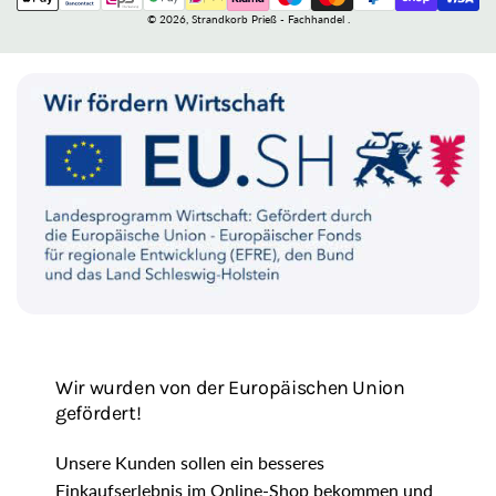
Zahlungsmethoden
/
© 2026,
Strandkorb Prieß - Fachhandel
.
R
e
g
i
o
n
Wir wurden von der Europäischen Union
gefördert!
Unsere Kunden sollen ein besseres
Einkaufserlebnis im Online-Shop bekommen und