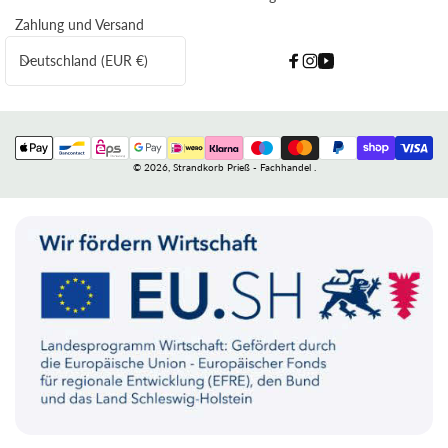
Zahlung und Versand
L
Deutschland (EUR €)
Facebook
Instagram
YouTube
a
n
d
Zahlungsmethoden
/
© 2026,
Strandkorb Prieß - Fachhandel
.
R
e
g
i
o
n