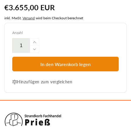
Normaler
€3.655,00 EUR
Preis
inkl. MwSt.
Versand
wird beim Checkout berechnet
Anzahl
Erhöhe
die
Verringere
Menge
die
für
Menge
In den Warenkorb legen
7051
für
Strandkorb
7051
Prieß
Hinzufügen zum vergleichen
Strandkorb
Modell
Prieß
Meister,
Modell
Foto
Meister,
zeigt
Foto
Iroko
zeigt
Holz,
Iroko
PE
Holz,
Geflecht