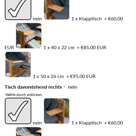
nein
1 x Klapptisch
+
€60,00
EUR
1 x 40 x 22 cm
+
€85,00 EUR
1 x 50 x 26 cm
+
€95,00 EUR
Tisch davorstehend rechts
nein
Wähle durch anklicken.
nein
1 x Klapptisch
+
€60,00