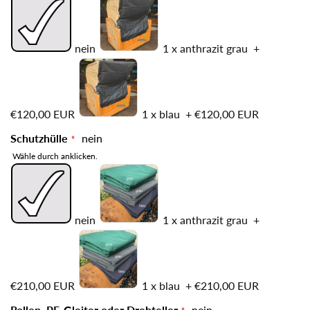
nein
1 x anthrazit grau
+
€120,00 EUR
1 x blau
+
€120,00 EUR
Schutzhülle
nein
Wähle durch anklicken.
nein
1 x anthrazit grau
+
€210,00 EUR
1 x blau
+
€210,00 EUR
Rollen, PE-Gleiter oder Drehteller
nein