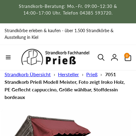
Direkt
Strandkorb-Beratung: Mo.–Fr. 09:00–12:30 &
zum
Inhalt
14:00–17:00 Uhr. Telefon 04385 593720.
Strandkörbe erleben & kaufen - über 1.500 Strandkörbe &
Ausstellung in Kiel
0
0
Artikel
Einloggen
Strandkorb Übersicht
›
Hersteller
›
Prieß
›
7051
Strandkorb Prieß Modell Meister, Foto zeigt Iroko Holz,
PE Geflecht cappuccino, Größe wählbar, Stoffdessin
bordeaux
uktinformationen
ngen