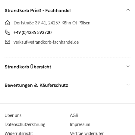
PE
cappuccino,
Geflecht
Strandkorb Prieß - Fachhandel
Größe
cappuccino,
wählbar,
Größe
Dorfstraße 39-41, 24257 Köhn Ot Pülsen
Stoffdessin
wählbar,
bordeaux
Stoffdessin
+49 (0)4385 593720
bordeaux
verkauf@strandkorb-fachhandel.de
Strandkorb Übersicht
Bewertungen & Käuferschutz
Über uns
AGB
Datenschutzerklärung
Impressum
Widerrufsrecht
Vertrag widerrufen