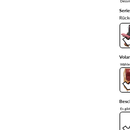
Dessin
Seri
Rücke
Volan
Wähle 
Besc
Es gib