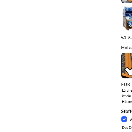
€1.9
Holz
EUR
Lärche
ist ei
Hölzer
Stoff
w
Das De