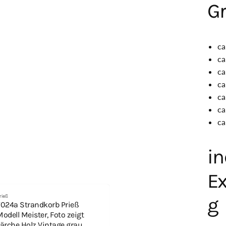
G
ca
ca
ca
ca
ca
ca
ca
in
E
rieß
g
7024a Strandkorb Prieß
odell Meister, Foto zeigt
Lärche Holz Vintage grau