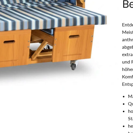
B
Entde
Meist
anthr
abgeb
extra
und R
höhen
Komfo
Ents
Ma
Qu
ho
St
he