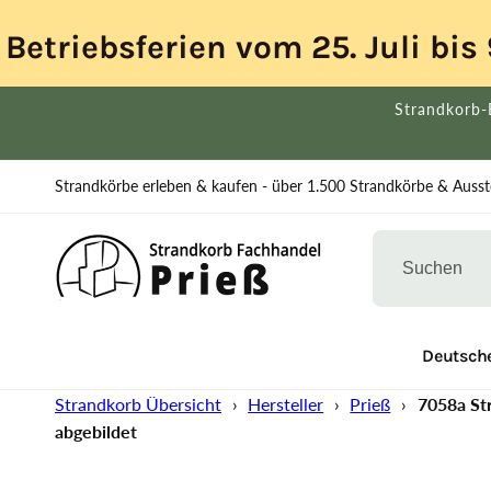
Direkt
zum
Betriebsferien vom 25. Juli bi
Inhalt
Strandkorb-
Strandkörbe erleben & kaufen - über 1.500 Strandkörbe & Ausste
% Ausstellung
Strandkorb Übersicht
Deutsche
Strandkorb Übersicht
›
Hersteller
›
Prieß
›
7058a Str
abgebildet