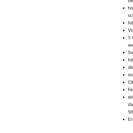
be
ho
sc
hö
Vo
5 
we
So
hö
di
ma
Ob
Fe
ei
da
Si
Er