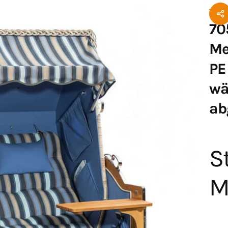
Von
P
70
Me
PE
wä
ab
S
M