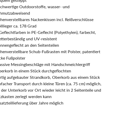
quem gesteppt
chwertige Outdoorstoffe, wasser- und
hmutzabweisend
henverstellbares Nackenkissen incl. Reißverschlüsse
lllieger ca. 178 Grad
Geflechtfarben in PE-Geflecht (Polyethylen), farbecht,
tterbeständig und UV-resistent
nnengeflecht an den Seitenteilen
henverstellbare Schub-Fußrasten mit Polster, patentiert
cke Fußpolster
ssive Messingbeschläge mit Handschmeichlergriff
erkorb in einem Stück durchgeflochten
rtig aufgebauter Strandkorb, Oberkorb aus einem Stück
nfacher Transport durch kleine Türen (ca. 75 cm) möglich,
 der Unterkorb vor Ort wieder leicht in 2 Seitenteile und
tzkasten zerlegt werden kann
satzteillieferung über Jahre möglich