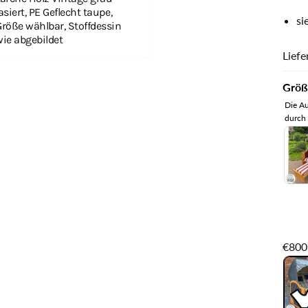
asiert, PE Geflecht taupe,
si
Größe wählbar, Stoffdessin
wie abgebildet
Liefe
Größ
Die Au
durch 
€800