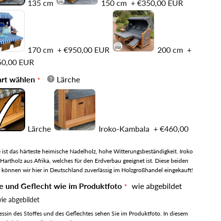
135 cm
150 cm
+
€350,00 EUR
170 cm
+
€950,00 EUR
200 cm
+
50,00 EUR
art wählen
Lärche
Lärche
Iroko-Kambala
+
€460,00
 ist das härteste heimische Nadelholz, hohe Witterungsbeständigkeit. Iroko
n Hartholz aus Afrika, welches für den Erdverbau geeignet ist. Diese beiden
 können wir hier in Deutschland zuverlässig im Holzgroßhandel eingekauft!
e und Geflecht wie im Produktfoto
wie abgebildet
ie abgebildet
ssin des Stoffes und des Geflechtes sehen Sie im Produktfoto. In diesem