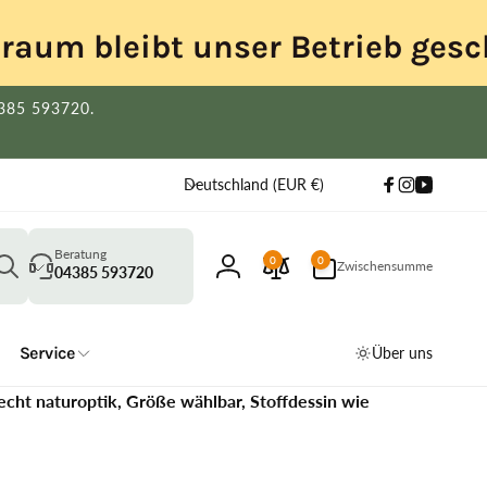
itraum bleibt unser Betrieb gesc
4385 593720.
L
Deutschland (EUR €)
Facebook
Instagram
YouTube
a
n
Suchen
d
0
Beratung
0
0
Zwischensumme
Artikel
04385 593720
Einloggen
/
R
e
Service
Über uns
g
i
echt naturoptik, Größe wählbar, Stoffdessin wie
o
n