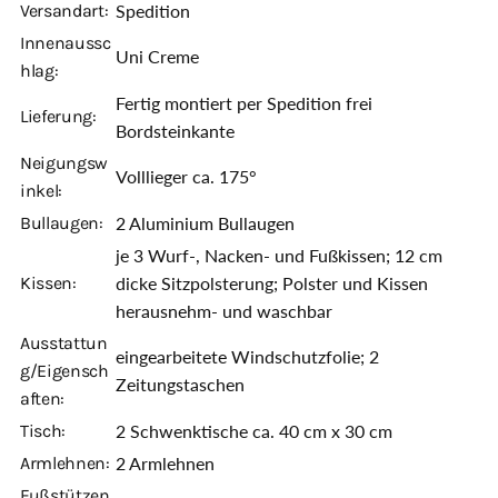
Versandart:
Spedition
Innenaussc
Uni Creme
hlag:
Fertig montiert per Spedition frei
Lieferung:
Bordsteinkante
Neigungsw
Volllieger ca. 175°
inkel:
Bullaugen:
2 Aluminium Bullaugen
je 3 Wurf-, Nacken- und Fußkissen; 12 cm
Kissen:
dicke Sitzpolsterung; Polster und Kissen
herausnehm- und waschbar
Ausstattun
eingearbeitete Windschutzfolie; 2
g/Eigensch
Zeitungstaschen
aften:
Tisch:
2 Schwenktische ca. 40 cm x 30 cm
Armlehnen:
2 Armlehnen
Fußstützen