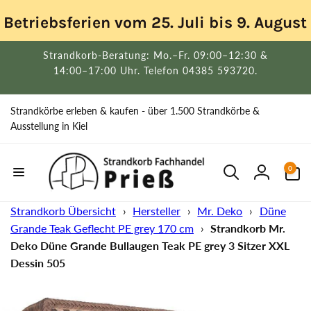
Direkt
zum
Betriebsferien vom 25. Juli bis 9. Augus
Inhalt
Strandkorb-Beratung: Mo.–Fr. 09:00–12:30 &
14:00–17:00 Uhr. Telefon 04385 593720.
Strandkörbe erleben & kaufen - über 1.500 Strandkörbe &
Ausstellung in Kiel
0
0
Artikel
Einloggen
Strandkorb Übersicht
›
Hersteller
›
Mr. Deko
›
Düne
Grande Teak Geflecht PE grey 170 cm
›
Strandkorb Mr.
Deko Düne Grande Bullaugen Teak PE grey 3 Sitzer XXL
Dessin 505
uktinformationen
ngen