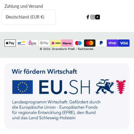
Zahlung und Versand
L
Deutschland (EUR €)
Facebook
Instagram
YouTube
a
n
d
Zahlungsmethoden
/
© 2026,
Strandkorb Prieß - Fachhandel
.
R
e
g
i
o
n