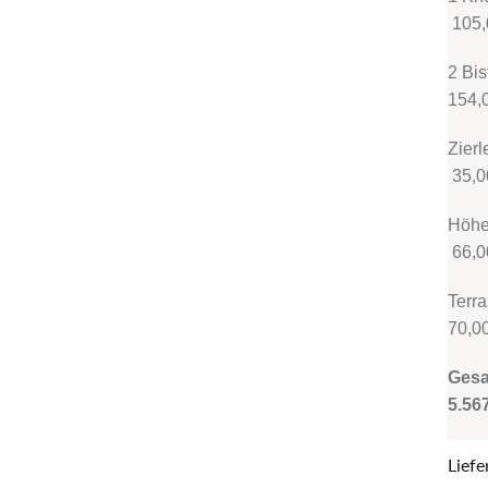
105,
2
154,
Zie
35,0
H
66,0
T
70,0
5.56
Liefe