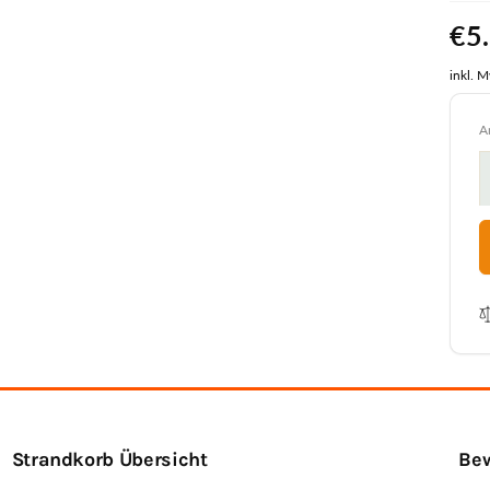
No
€5
Pre
inkl. 
A
Strandkorb Übersicht
Bew