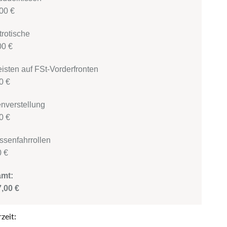
00 €
 Bistrotische
00 €
rleisten auf FSt-Vorderfronten
0 €
öhenverstellung
0 €
errassenfahrrollen
0 €
Gesamt:
7,00 €
rzeit: