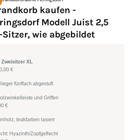
randkorb kaufen -
ringsdorf Modell Juist 2,5
-Sitzer, wie abgebildet
t Zweisitzer XL
0,00 €
ieger fünffach abgestuft
t Holzwinkelleiste und Griffen
00 €
rnholz, teakfarben lasiert
flecht: Hyazinth/Zopfgeflecht