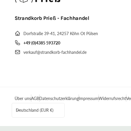
Strandkorb Prieß - Fachhandel
Dorfstraße 39-41, 24257 Köhn Ot Pülsen
+49 (0)4385 593720
verkauf@strandkorb-fachhandel.de
Über uns
AGB
Datenschutzerklärung
Impressum
Widerrufsrecht
Ve
L
Deutschland (EUR €)
a
n