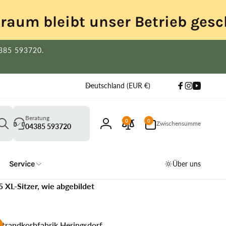
itraum bleibt unser Betrieb gesc
4385 593720.
L
Deutschland (EUR €)
Facebook
Instagram
YouTube
a
n
Suchen
d
0
Beratung
0
0
Zwischensumme
Artikel
04385 593720
Einloggen
/
R
e
Service
Über uns
g
i
 XL-Sitzer, wie abgebildet
o
n
trandkorbfabrik Heringsdorf