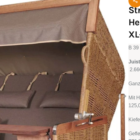
St
He
XL
B 39
Juis
2.66
Ganzl
Mi
125,
Kiefe
Ge