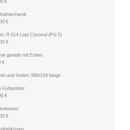
00 €
ückholmechanik
00 €
sin: R 014 Lopi Coconut (PG 5)
00 €
rkise gerade mit Ecken
0 €
el und Seiten: 986/106 beige
icke Fußpolster
00 €
ackenkissen
00 €
 Knuddelkissen