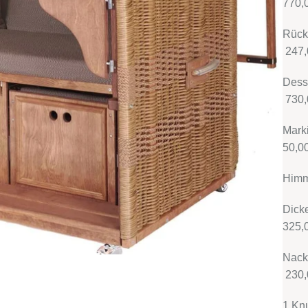
770,
R
247,
Des
730,
Ma
50,0
Himm
D
325,
N
230,
1