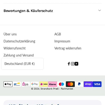
Bewertungen & Käuferschutz
Über uns
AGB
Datenschutzerklärung
Impressum
Widerrufsrecht
Vertrag widerrufen
Zahlung und Versand
L
Deutschland (EUR €)
Facebook
Instagram
YouTube
a
n
d
Zahlungsmethoden
/
© 2026,
Strandkorb Prieß - Fachhandel
.
R
e
g