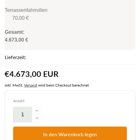
Terrassenfahrrollen
70,00 €
Gesamt:
4.673,00 €
Lieferzeit:
Normaler
€4.673,00 EUR
Preis
inkl. MwSt.
Versand
wird beim Checkout berechnet
Anzahl
Erhöhe
die
Verringere
Menge
die
für
Menge
In den Warenkorb legen
Strandkorb