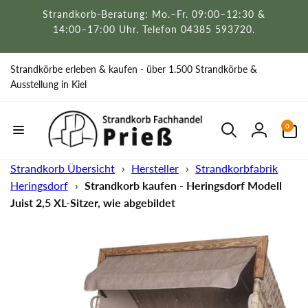
Direkt
Strandkorb-Beratung: Mo.–Fr. 09:00–12:30 &
zum
Inhalt
14:00–17:00 Uhr. Telefon 04385 593720.
Strandkörbe erleben & kaufen - über 1.500 Strandkörbe &
Ausstellung in Kiel
0
0
Artikel
Einloggen
Strandkorb Übersicht
›
Hersteller
›
Strandkorbfabrik
Heringsdorf
›
Strandkorb kaufen - Heringsdorf Modell
Juist 2,5 XL-Sitzer, wie abgebildet
uktinformationen
ngen