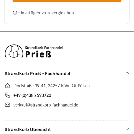
für
kaufen
Strandkorb
-
Hinzufügen zum vergleichen
kaufen
Heringsdorf
-
Modell
Heringsdorf
Juist
Modell
2,5
Juist
XL-
2,5
Sitzer,
XL-
wie
Sitzer,
abgebildet
wie
abgebildet
Strandkorb Prieß - Fachhandel
Dorfstraße 39-41, 24257 Köhn Ot Pülsen
+49 (0)4385 593720
verkauf@strandkorb-fachhandel.de
Strandkorb Übersicht