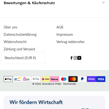
Bewertungen & Käuferschutz
Über uns
AGB
Datenschutzerklärung
Impressum
Widerrufsrecht
Vertrag widerrufen
Zahlung und Versand
L
Deutschland (EUR €)
Facebook
Instagram
YouTube
a
n
d
Zahlungsmethoden
/
© 2026,
Strandkorb Prieß - Fachhandel
.
R
e
g
i