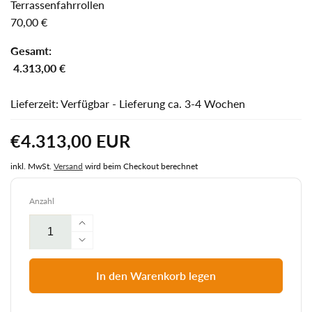
Terrassenfahrrollen
70,00 €
Gesamt:
4.313,00 €
Lieferzeit: Verfügbar - Lieferung ca. 3-4 Wochen
Normaler
€4.313,00 EUR
Preis
inkl. MwSt.
Versand
wird beim Checkout berechnet
Anzahl
Erhöhe
die
Verringere
Menge
die
für
Menge
In den Warenkorb legen
Strandkorb
für
Heringsdorf
Strandkorb