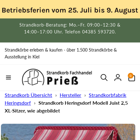
Direkt
zum
Betriebsferien vom 25. Juli bis 9. Augus
Inhalt
Strandkorb-Beratung: Mo.–Fr. 09:00–12:30 &
14:00–17:00 Uhr. Telefon 04385 593720.
Strandkörbe erleben & kaufen - über 1.500 Strandkörbe &
Ausstellung in Kiel
0
0
Artikel
Einloggen
Strandkorb Übersicht
›
Hersteller
›
Strandkorbfabrik
Heringsdorf
›
Strandkorb Heringsdorf Modell Juist 2,5
XL-Sitzer, wie abgebildet
uktinformationen
ngen