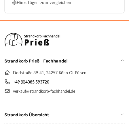
Modell
Hinzufügen zum vergleichen
Heringsdorf
Juist
Modell
2,5
Juist
XL-
2,5
Sitzer,
XL-
wie
Sitzer,
abgebildet
wie
abgebildet
Strandkorb Prieß - Fachhandel
Dorfstraße 39-41, 24257 Köhn Ot Pülsen
+49 (0)4385 593720
verkauf@strandkorb-fachhandel.de
Strandkorb Übersicht