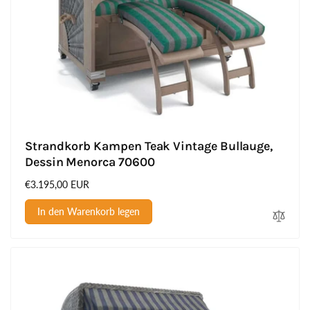
Strandkorb Kampen Teak Vintage Bullauge,
Dessin Menorca 70600
Normaler
€3.195,00 EUR
Preis
In den Warenkorb legen