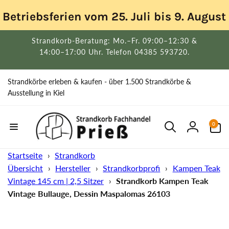
Direkt
zum
Betriebsferien vom 25. Juli bis 9. Augus
Inhalt
Strandkorb-Beratung: Mo.–Fr. 09:00–12:30 &
14:00–17:00 Uhr. Telefon 04385 593720.
Strandkörbe erleben & kaufen - über 1.500 Strandkörbe &
Ausstellung in Kiel
0
0
Artikel
Einloggen
Startseite
›
Strandkorb
Übersicht
›
Hersteller
›
Strandkorbprofi
›
Kampen Teak
Vintage 145 cm | 2,5 Sitzer
›
Strandkorb Kampen Teak
Vintage Bullauge, Dessin Maspalomas 26103
uktinformationen
ngen