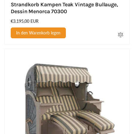
Strandkorb Kampen Teak Vintage Bullauge,
Dessin Menorca 70300
Normaler
€3.195,00 EUR
Preis
In den Warenkorb legen