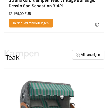
Strandkorb Kampen Teak Vintage Bullauge,
Dessin San Sebastian 31421
Normaler
€3.195,00 EUR
Preis
In den Warenkorb legen
Kampen
Alle anzeigen
Teak