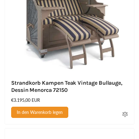
Strandkorb Kampen Teak Vintage Bullauge,
Dessin Menorca 72150
Normaler
€3.195,00 EUR
Preis
In den Warenkorb legen