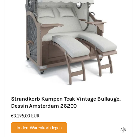
Strandkorb Kampen Teak Vintage Bullauge,
Dessin Amsterdam 26200
Normaler
€3.195,00 EUR
Preis
In den Warenkorb legen