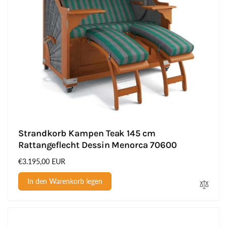
Strandkorb Kampen Teak 145 cm
Rattangeflecht Dessin Menorca 70600
Normaler
€3.195,00 EUR
Preis
In den Warenkorb legen