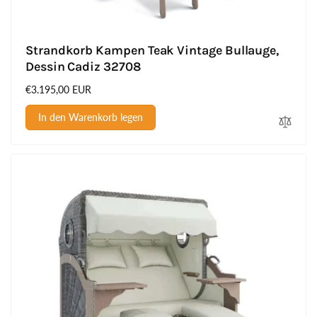
Strandkorb Kampen Teak Vintage Bullauge,
Dessin Cadiz 32708
Normaler
€3.195,00 EUR
Preis
In den Warenkorb legen