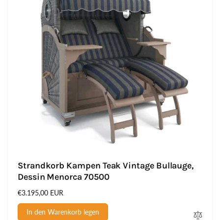
Strandkorb Kampen Teak Vintage Bullauge,
Dessin Menorca 70500
Normaler
€3.195,00 EUR
Preis
In den Warenkorb legen