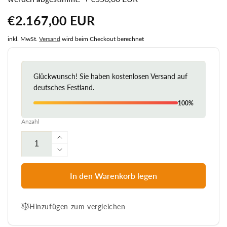
Normaler
€2.167,00 EUR
Preis
inkl. MwSt.
Versand
wird beim Checkout berechnet
Glückwunsch! Sie haben kostenlosen Versand auf
deutsches Festland.
100%
Anzahl
Erhöhe
die
Verringere
Menge
die
für
Menge
In den Warenkorb legen
Strandkorb
für
Mr.
Strandkorb
Deko
Hinzufügen zum vergleichen
Mr.
Düne
Deko
Bullaugen