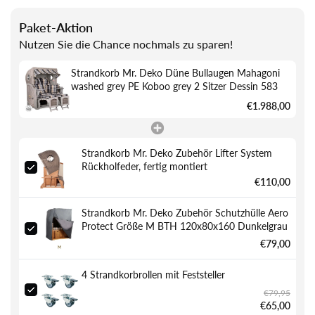
Düne
Mahagoni
Bullaugen
Paket-Aktion
washed
Mahagoni
Nutzen Sie die Chance nochmals zu sparen!
grey
washed
PE
grey
Strandkorb Mr. Deko Düne Bullaugen Mahagoni
Koboo
PE
washed grey PE Koboo grey 2 Sitzer Dessin 583
grey
Koboo
2
grey
€1.988,00
Sitzer
2
Dessin
Sitzer
583
Dessin
Strandkorb Mr. Deko Zubehör Lifter System
583
Rückholfeder, fertig montiert
€110,00
Strandkorb Mr. Deko Zubehör Schutzhülle Aero
Protect Größe M BTH 120x80x160 Dunkelgrau
€79,00
4 Strandkorbrollen mit Feststeller
€79,95
€65,00