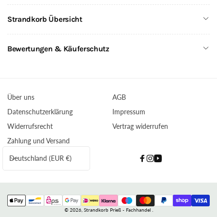
Strandkorb Übersicht
Bewertungen & Käuferschutz
Über uns
AGB
Datenschutzerklärung
Impressum
Widerrufsrecht
Vertrag widerrufen
Zahlung und Versand
L
Deutschland (EUR €)
Facebook
Instagram
YouTube
a
n
d
Zahlungsmethoden
/
© 2026,
Strandkorb Prieß - Fachhandel
.