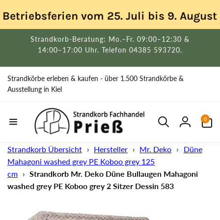
Direkt
zum
Betriebsferien vom 25. Juli bis 9. Augus
Inhalt
Strandkorb-Beratung: Mo.–Fr. 09:00–12:30 &
14:00–17:00 Uhr. Telefon 04385 593720.
Strandkörbe erleben & kaufen - über 1.500 Strandkörbe &
Ausstellung in Kiel
0
0
Artikel
Einloggen
Strandkorb Übersicht
›
Hersteller
›
Mr. Deko
›
Düne
Mahagoni washed grey PE Koboo grey 125
cm
›
Strandkorb Mr. Deko Düne Bullaugen Mahagoni
washed grey PE Koboo grey 2 Sitzer Dessin 583
uktinformationen
ngen