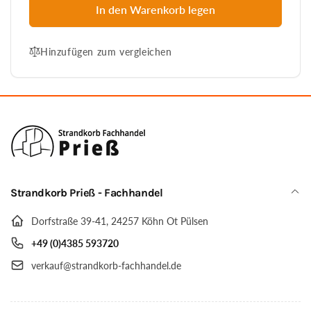
für
Menge
In den Warenkorb legen
Universal
für
Schutzhülle,
Universal
hellgrau,
Hinzufügen zum vergleichen
Schutzhülle,
ganzjahr,
hellgrau,
für
ganzjahr,
abgebildetes
für
Strandkorb-
abgebildetes
Profil
Strandkorb-
Nr.
Profil
7
Nr.
7
Strandkorb Prieß - Fachhandel
Dorfstraße 39-41, 24257 Köhn Ot Pülsen
+49 (0)4385 593720
verkauf@strandkorb-fachhandel.de