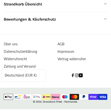
Strandkorb Übersicht
Bewertungen & Käuferschutz
Über uns
AGB
Datenschutzerklärung
Impressum
Widerrufsrecht
Vertrag widerrufen
Zahlung und Versand
L
Deutschland (EUR €)
Facebook
Instagram
YouTube
a
n
d
Zahlungsmethoden
/
© 2026,
Strandkorb Prieß - Fachhandel
.
R