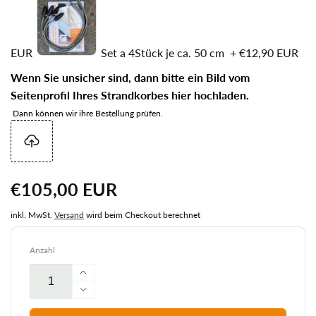
EUR
Set a 4Stück je ca. 50 cm
+
€12,90 EUR
Wenn Sie unsicher sind, dann bitte ein Bild vom
Seitenprofil Ihres Strandkorbes hier hochladen.
Dann können wir ihre Bestellung prüfen.
Normaler
€105,00 EUR
Preis
inkl. MwSt.
Versand
wird beim Checkout berechnet
Anzahl
Erhöhe
die
Verringere
Menge
die