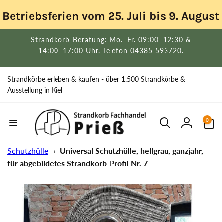
Direkt
zum
Betriebsferien vom 25. Juli bis 9. Augus
Inhalt
Strandkorb-Beratung: Mo.–Fr. 09:00–12:30 &
14:00–17:00 Uhr. Telefon 04385 593720.
Strandkörbe erleben & kaufen - über 1.500 Strandkörbe &
Ausstellung in Kiel
0
0
Artikel
Einloggen
Schutzhülle
›
Universal Schutzhülle, hellgrau, ganzjahr,
für abgebildetes Strandkorb-Profil Nr. 7
uktinformationen
ngen